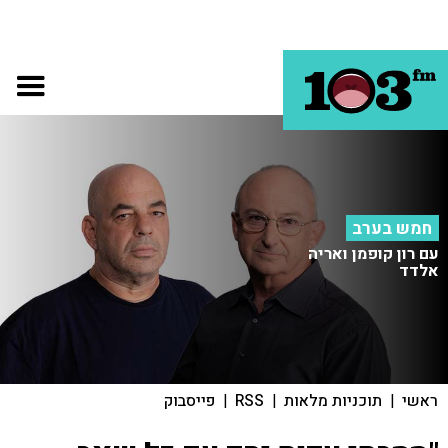
חמש בערב
עם רון קופמן ואריה
אלדד
ראשי
|
תוכניות מלאות
|
RSS
|
פייסבוק