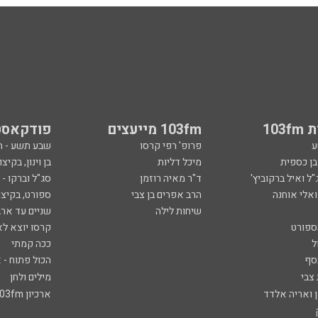
103
103fm מייעצים
פודקאסט
ע
פרופ' רפי קרסו
שבע תשע - 
ובן כספית
מיכל דליות
בן וינון, בקיצו
ל ואיל ברקוביץ'
ד"ר מאיה רוזמן
סג"ל וברקו -
ואלי אוחנה
הרב אפרים בן צבי
ספורט, בקיצו
שיחות לילה
שניים עד ארב
ספורט
קרסו יוצא לא
ל
ככה קמתי
סף
הכול פתוח - א
 צבי
מילים ולחן
ן ואריה אלדד
ארכיון 103fm