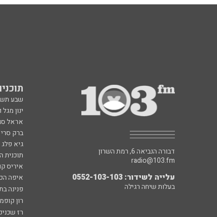
תוכניות fm
שבע תש
ינון מגל 
אראל סג"
ברק סרי 
גיא פלג
דבורה הנביאה 6, רמת השרון
תוכנית ה
radio@103.fm
איריס קו
עלייה לשידור: 0552-103-103
איפה הכ
בעלות שיחה רגילה
פנינה בת
רון קופמ
רז שכניק