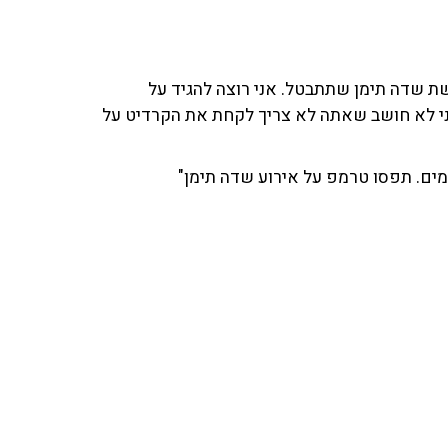
ת שדה תימן שתתבטל. אני רוצה להגיד על
 שפרסמת ב-6 באוגוסט, לפנייך פרסמו ב-CBS. אני לא חושב שאתה לא צריך לקחת את הקרדיט על
אימים. תפסו טרמפ על אירוע שדה תימן"