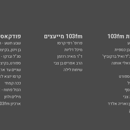
103
103fm מייעצים
פודקאסט
ע
פרופ' רפי קרסו
שבע תשע - 
ובן כספית
מיכל דליות
בן וינון, בקיצו
ל ואיל ברקוביץ'
ד"ר מאיה רוזמן
סג"ל וברקו -
ואלי אוחנה
הרב אפרים בן צבי
ספורט, בקיצו
שיחות לילה
שניים עד ארב
ספורט
קרסו יוצא לא
ל
ככה קמתי
סף
הכול פתוח - א
 צבי
מילים ולחן
ן ואריה אלדד
ארכיון 103fm