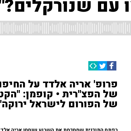
ו עם שנורקלים?"
פרופ' אריה אלדד על החיפ
של הפצ"רית • קופמן: "הקט
של הפורום לישראל ירוקה"
בפתח התוכנית שמסכמת את השבוע שוחחו אריה אלדד ו