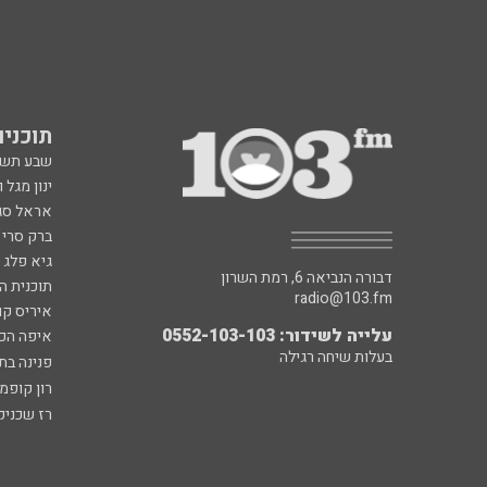
תוכניות fm
שבע תש
ינון מגל 
אראל סג"
ברק סרי 
גיא פלג
דבורה הנביאה 6, רמת השרון
תוכנית ה
radio@103.fm
איריס קו
עלייה לשידור: 0552-103-103
איפה הכ
בעלות שיחה רגילה
פנינה בת
רון קופמ
רז שכניק