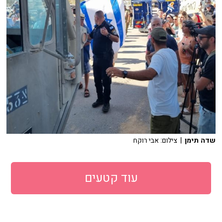
שדה תימן
| צילום: אבי רוקח
עוד קטעים