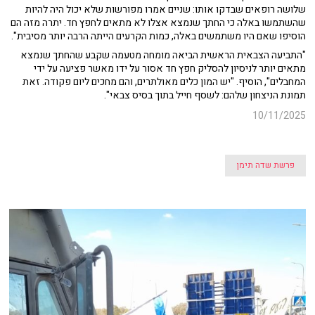
שלושה רופאים שבדקו אותו: שניים אמרו מפורשות שלא יכול היה להיות
שהשתמשו באלה כי החתך שנמצא אצלו לא מתאים לחפץ חד. יתרה מזה הם
הוסיפו שאם היו משתמשים באלה, כמות הקרעים הייתה הרבה יותר מסיבית".
"התביעה הצבאית הראשית הביאה מומחה מטעמה שקבע שהחתך שנמצא
מתאים יותר לניסיון להסליק חפץ חד אסור על ידו מאשר פציעה על ידי
המחבלים", הוסיף. "יש המון כלים מאולתרים, והם מחכים ליום פקודה. זאת
תמונת הניצחון שלהם: לשסף חייל בתוך בסיס צבאי".
10/11/2025
פרשת שדה תימן