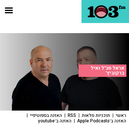
אראל סג"ל ואיל
ברקוביץ'
ראשי
|
תוכניות מלאות
|
RSS
|
האזנה בספוטיפיי
|
האזנה ב־Apple Podcasts
|
האזנה ב־youtube