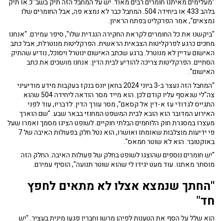
"מעלימים מאיתנו חומרים רבים מאוד. יש על המחבל הזה תיק בשב''כ או תיק
בלהב 433 או ביחידה 504. המחבל כבר לא נמצא פה, אבל החומרים שלו
נמצאים", אמר הפרקליט בפתח הראיון.
"ביקשנו את כל החומרים לקראת החקירה הנגדית שלו", סיפר עמירם. "אנחנו
מחכים כרגע לפרקליטות הצבאית הראשית. הפרקליטות מנוטרלת, אבל כתב
האישום עדיין לא מנוטרל. ברגע שכתב האישום ינוטרל ויסוכל, נודיע שהתיק
הסתיים. הפרקליטות צריכה להודיע לבית הדין: אנחנו מושכים את כתב
האישום".
"המחבל הזה נעצר ב-3 ביוני 2024 בחאן יונס בנקז בעקבות מידע מודיעיני
צה"לי שנאסף עליו קודם לכן. הוא מייד מסר הודאה ליחידה 504 שהוא
התגייס לגדודי עז א-דין אל קסאם", מסר עורך הדין. לדבריו, עוד לפני
האירוע המדובר הוא הובא לבית המשפט המחוזי בבאר שבע. "שם הוארך
מעצרו במסגרת חוק הלוחמים הבלתי חוקיים. לשופט הציגו מסמך ואמרו שעל
פי ידיעות מוצלבות שאומתו ואושרו, הוא נטל חלק בפעולות האיבה של 7
באוקטובר. הוא לא שוטר חמאס".
"יש חומרים נוספים שהוצגו לשופט בחלק של פעולות האיבה. החלק הזה
מוסתר מאתנו. עוד מעט יגידו לי שהוא שוטר תנועה", הוסיף עמירם.
"
החתך שנמצא אצלו לא מתאים לחפץ
חד"
הוא שלל על הסף את הטענות לפיהן מרשו וחבריו פגעו מינית בעציר. "יש