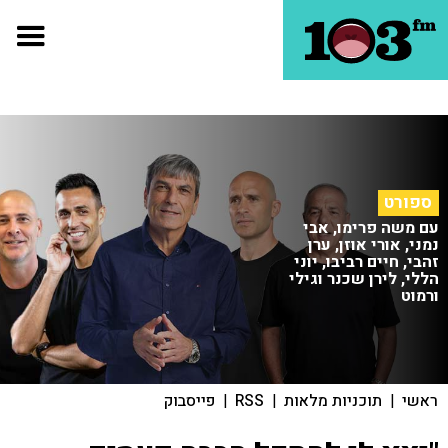
ספורט
עם משה פרימו, אבי
נמני, אורי אוזן, ערן
זהבי, חיים רביבו, יוני
הללי, לירן שכנר וגילי
ורמוט
ראשי
|
תוכניות מלאות
|
RSS
|
פייסבוק