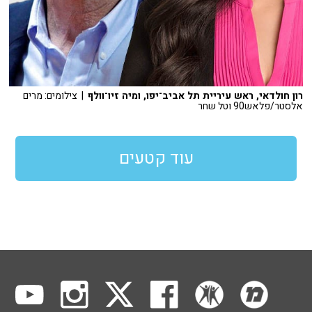
רון חולדאי, ראש עיריית תל אביב־יפו, ומיה זיו־וולף
| צילומים: מרים
אלסטר/פלאש90 וטל שחר
עוד קטעים