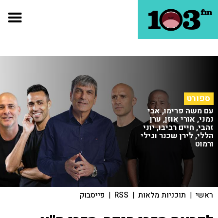
ספורט
עם משה פרימו, אבי
נמני, אורי אוזן, ערן
זהבי, חיים רביבו, יוני
הללי, לירן שכנר וגילי
ורמוט
ראשי
|
תוכניות מלאות
|
RSS
|
פייסבוק