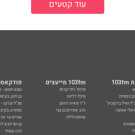
עוד קטעים
103
103fm מייעצים
פודקאסט
ע
פרופ' רפי קרסו
שבע תשע - 
ובן כספית
מיכל דליות
בן וינון, בקיצו
ל ואיל ברקוביץ'
ד"ר מאיה רוזמן
סג"ל וברקו -
ואלי אוחנה
הרב אפרים בן צבי
ספורט, בקיצו
שיחות לילה
שניים עד ארב
ספורט
קרסו יוצא לא
ל
ככה קמתי