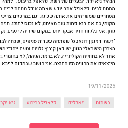
הבהיר גיא יקר, הבעלים של רשת 'פלאפל בריבוע'. "למה? כי
מתחת לבית. פלאפל אתה יודע שאתה אוכל מתחת לבית באז
מסחריים שמשרתים את אותה שכונה, וגם במרכזים צריכים 
מקומי, גם אם הוא פחות טוב מאיתנו, לא נכנס לתוכו. תמהיל,
נותן. אני כלקוח חוזר אבקר יותר במקום שיהיה לי נעים, נק
"רשת 'דאנקן דונאטס' שפתחה עשרות סניפים, שכחה לבד
הצרכן הישראלי מגוון, יש כאן קיבוץ גלויות וטעם ייחודי מ
אחד לא בחוויית הקולינריה, לא ברמת הניהול, לא בחומרי גל
מייצאים את החוויה הזו החוצה. אני חושב שבמקום לייבא מ
19/11/2025
רשתות
מאכלים
פלאפל בריבוע
גיא יקר