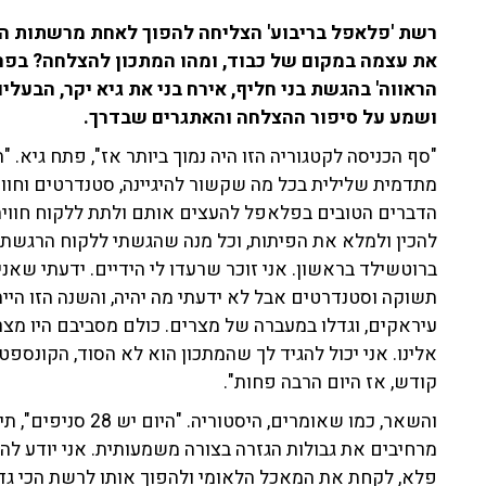
רשת 'פלאפל בריבוע' הצליחה להפוך לאחת מרשתות ה
את עצמה במקום של כבוד, ומהו המתכון להצלחה? בפר
הראווה' בהגשת בני חליף, אירח בני את גיא יקר, הבעלי
ושמע על סיפור ההצלחה והאתגרים שבדרך.
"סף הכניסה לקטגוריה הזו היה נמוך ביותר אז", פתח גיא.
מתדמית שלילית בכל מה שקשור להיגיינה, סטנדרטים וחווי
הדברים הטובים בפלאפל להעצים אותם ולתת ללקוח חווי
להכין ולמלא את הפיתות, וכל מנה שהגשתי ללקוח הרגשתי 
ברוטשילד בראשון. אני זוכר שרעדו לי הידיים. ידעתי שאנ
תשוקה וסטנדרטים אבל לא ידעתי מה יהיה, והשנה הזו היי
עיראקים, וגדלו במעברה של מצרים. כולם מסביבם היו מצ
אלינו. אני יכול להגיד לך שהמתכון הוא לא הסוד, הקונספ
קודש, אז היום הרבה פחות".
והשאר, כמו שאומרים, 
פלא, לקחת את המאכל הלאומי ולהפוך אותו לרשת הכי גדו