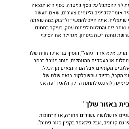
אמת לא להסתכל על כסף כמטרה. כסף הוא תוצאה
ד אומר לזכיינים וליזמים צעירים, שאם תעשה
וי שתצליח. אתה חייב להמשיך ולדבוק במה שאתה
שאתה יזם והחלטת לפתוח עסק, בעיקר בתחום
 שרשת נותנת רשת ביטחון, מגדילה את הסיכוי
ותג, אלא אחרי ניהול", הוסיף בני את הזווית שלו
והלות או העסקים המנוהלים, מותג מנוהל ברמה
לנטים מקומיים אבל הם היוצאים מן הכלל.
 אני מקבל, בדיוק שכשהלקוח רואה שלט של
 ימינה, להיכנס לתחנת הדלק ולהגיד 'פה אני
ית באזור שלך"
שניים או שלושה עשורים אחורה, אז הרחובות
 גם קניונים, אבל פלאפל בקניון סגור פחות",