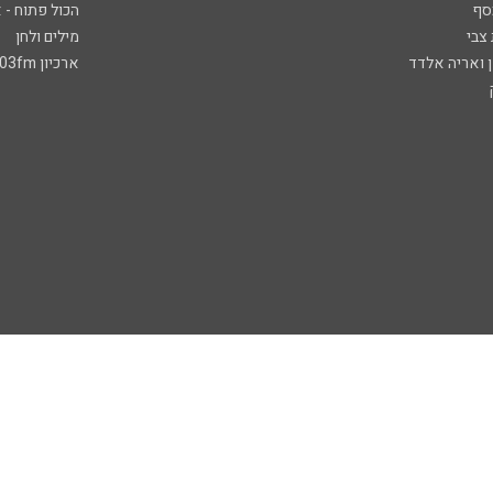
סף
הכול פתוח - א
 צבי
מילים ולחן
ן ואריה אלדד
ארכיון 103fm