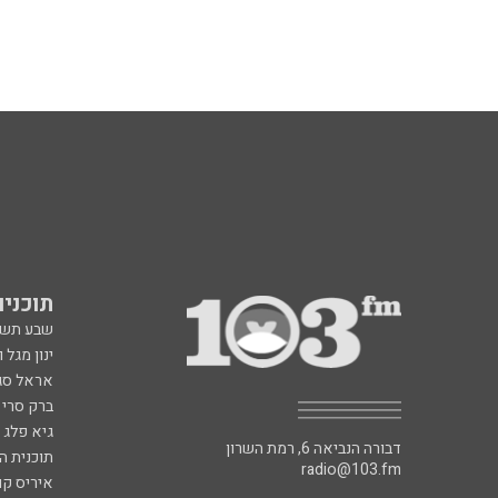
תוכניות fm
שבע תש
ינון מגל 
אראל סג"
ברק סרי 
גיא פלג
דבורה הנביאה 6, רמת השרון
תוכנית ה
radio@103.fm
איריס קו