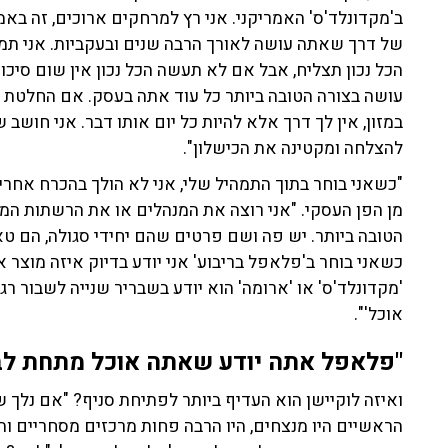
ב'מקדונלד'ס' האמריקני. אני רץ למרחקים ארוכים, זה ב
של דרך שאתה עושה לאורך הרבה שנים ובעקביות. אני תמי
הכל נכון תצליח, אבל אם לא תעשה הכל נכון אין שום סיכ
עושה בצורה הטובה ביותר כל עוד אתה בעסק. אם החלטת 
במזון, אין לך דרך אלא להיות כל יום אותו דבר. אני חושב
להצלחה ומקטינה את הכישלון".
"כשאני בוחר בתוך התמהיל שלי, אני לא הולך בהכרח אחרי מ
מן הפן העסקי. "אני רוצה את המנהלים או את הרשתות המנ
הטובה ביותר. יש פה ושם פרטים שהם יחידי סגולה, הם טא
כשאני בוחר ב'פלאפל בריבוע' אני יודע בדיוק איזה מוצר
'מקדונלד'ס' או 'ארומה' הוא יודע בשבריר שנייה לשבור רגע
אוכל'".
"פלאפל אתה יודע שאתה אוכל מתחת לב
ואיזה לוקיישן הוא העדיף ביותר לפתיחת סניף? "אם נלך 
הראשיים היו מנצחים, היו הרבה פחות מרכזים מסחריים והיו