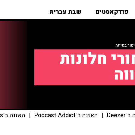
פודקאסטים
שבת עברית
פור בפיתה
רי חלונות
וה
Deeze
|
האזנה ב־Podcast Addict
|
האזנה ב־Apple Podcasts