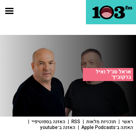
אראל סג"ל ואיל
ברקוביץ'
ראשי
|
תוכניות מלאות
|
RSS
|
האזנה בספוטיפיי
|
האזנה ב־Apple Podcasts
|
האזנה ב־youtube