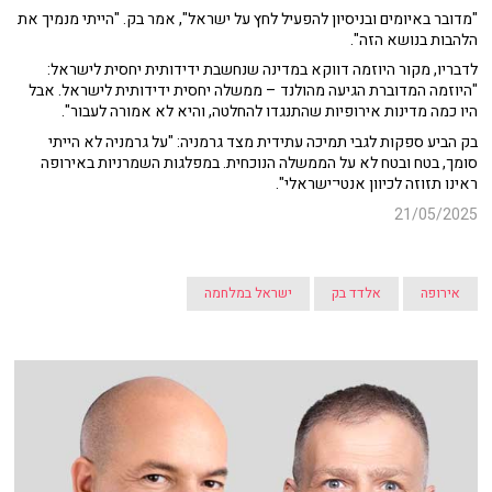
"מדובר באיומים ובניסיון להפעיל לחץ על ישראל", אמר בק. "הייתי מנמיך את
הלהבות בנושא הזה".
לדבריו, מקור היוזמה דווקא במדינה שנחשבת ידידותית יחסית לישראל:
"היוזמה המדוברת הגיעה מהולנד – ממשלה יחסית ידידותית לישראל. אבל
היו כמה מדינות אירופיות שהתנגדו להחלטה, והיא לא אמורה לעבור".
בק הביע ספקות לגבי תמיכה עתידית מצד גרמניה: "על גרמניה לא הייתי
סומך, בטח ובטח לא על הממשלה הנוכחית. במפלגות השמרניות באירופה
ראינו תזוזה לכיוון אנטי־ישראלי".
21/05/2025
אירופה
אלדד בק
ישראל במלחמה