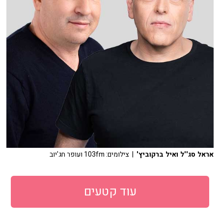
אראל סג''ל ואיל ברקוביץ'
| צילומים: 103fm ועופר חג'יוב
עוד קטעים