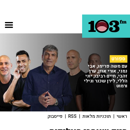
ספורט
עם משה פרימו, אבי
נמני, אורי אוזן, ערן
זהבי, חיים רביבו, יוני
הללי, לירן שכנר וגילי
ורמוט
ראשי
|
תוכניות מלאות
|
RSS
|
פייסבוק