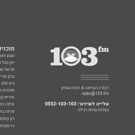
תוכניות fm
שבע תש
ינון מגל 
אראל סג"
ברק סרי 
גיא פלג
דבורה הנביאה 6, רמת השרון
תוכנית ה
radio@103.fm
איריס קו
עלייה לשידור: 0552-103-103
איפה הכ
בעלות שיחה רגילה
פנינה בת
רון קופמ
רז שכניק