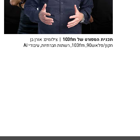
תכנית הספורט של 103fm
| צילומים: אורן בן
חקון/פלאש90, 103fm, רשתות חברתיות, עיבודי AI