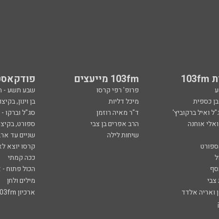
103
103fm מייעצים
פודקאסט
ע
פרופ' רפי קרסו
שבע תשע - 
ובן כספית
מיכל דליות
בן וינון, בקיצו
ל ואיל ברקוביץ'
ד"ר מאיה רוזמן
סג"ל וברקו -
ואלי אוחנה
הרב אפרים בן צבי
ספורט, בקיצו
שיחות לילה
שניים עד ארב
ספורט
קרסו יוצא לא
ל
ככה קמתי
סף
הכול פתוח - א
 צבי
מילים ולחן
ן ואריה אלדד
ארכיון 103fm