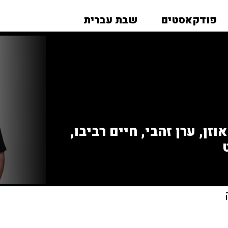
פודקאסטים
שבת עברית
זן, ערן זהבי, חיים רביבו,