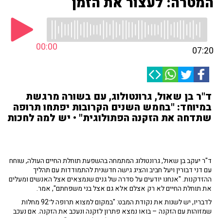
המטרה: לעצור את הזמן
00:00
07:20
ד"ר בן שאול, גרונטולוג, עם בשורה מרגשת
במיוחד: "בחמש השנים הקרובות יפתחו תרופה
שתדחה את הזקנה הפתולוגית" • יש למה לחכות
ד"ר יעקב בן שאול, גרונטולוג המתמחה בהשפעת תוחלת החיים העולה, שוחח
עם דני דבורין ויעל חביב והציג גישה חדשנית להתמודדות עם תהליך
ההזדקנות. "אנחנו יודעים על סדרה של גנים שנמצאים אצל האנשים ומעלים
את תוחלת החיים לא רק אצלם אלא גם אצל בני משפחתם", אמר.
לדבריו, יש לשנות את נקודת המבט: "במקום למצוא תרופה ל־92 מחלות
שמזוהות עם הזקנה – בואו נמצא פתרון לזקנה ונעכב את הזקנה. אם נעכב