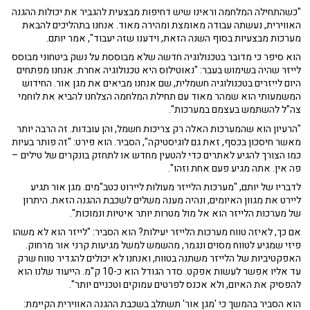
"כשהתחילה המלחמה וראינו שיש דחיפות מבצעית להגביר את יכולות ההגנה
האווירית, נעשתה עבודה מאומצת ומהירה מאוד. אנחנו בתהליכים להבאת
מערכות מבצעיות בסוף השנה הזאת, וידענו שזה יעבוד", אמר יותם.
הוא סיפר כי מדובר בטכנולוגיה חדשה שלא מבוססת על נשק ביטחוני מבוסס
לייזר שהיה בשימוש בעבר: "נאוטילוס היא טכנולוגיה אחרת. אנחנו מפתחים
היום לייזרים בטכנולוגיה חשמלית, שם אנחנו מביאים את מגן אור. החידוש
המשמעותי הוא שמהר מאוד עם תחילת המלחמה הצלחנו להביא את לוחמי
צה"ל להשתמש בעצמם במערכות".
"הרעיון הוא שהמערכות האלה רק צריכות חשמל, והן עובדות. זה הרבה יותר
מאשר חיסכון בכסף, זאת גם לוגיסטיקה", הסביר. הוא פירט: "זה פותר בעיות
כמו הצורך להגיע לאתרים כדי להטעין מחדש או לתחזק בונקרים של טילים –
פה אין. אתה מגיע פעם אחת וזהו".
לדבריו של יותם, "מערכות הלייזר מעולות ליירוט כטב"מים. מגן אור תגיע
ליירט את מגוון האיומים, ונהיה מענה משלים לשכבת ההגנה הזאת. היתרון
של מערכות הלייזר הוא אל מול מטרות יותר איטיות ונמוכות".
אם כך, לאיזה טווח מערכות הלייזר יעילות? הוא הסביר: "לייזר הוא לא משהו
פיזי שמגיע לטווח מסוים ונגמר, מהשמש למשל מגיעות קרני אור מרחוק.
האפקטיביות של הלייזר משתנה בטווח, ואנחנו לא יכולים להגדיר טווח שרק
עד אליו אפשר לעשות אפקט. סדר הגודל הוא כ-10 ק"מ. הייעוד שלנו הוא
להפסיק את האיום, ולא אכנס לפרטים עמוקים וטכניים יותר".
הוא הסביר בהמשך כי 'מגן אור' תשתלב בשכבת ההגנה האווירית הקיימת: