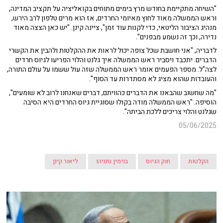
"השיחה מתקיימת בחודש מרץ בימים מתוחים בקואליציה על תקציב המדינה,
וראש הממשלה מאוד לחוץ מאיומי החרדים, אז הוא מרים טלפון לרב הירש,
מנהיג הציבור הליטאי, כדי לקנות עוד זמן", ציינה קינן. "יש כאן הצצה מאוד
נדירה, וכך זה נשמע מבפנים".
לדבריה, "אני חושבת שכל צופה יכול לראות את ההקלטות ולהבין את הקשרי
הדברים. יתכבד ויסביר ראש הממשלה איך גלנט והלוי הפריעו לגיוס חרדים
לצה"ל. מספר הפעמים אומר ראש הממשלה שזה עול ששמו על עולם התורה,
והעובדות שהוא מציג לא מסתדרות עד הסוף".
"מה שחשוב שהבאנו את הדברים כהוויתם, דברים שאנחנו לרוב לא שומעים",
הוסיפה. "ראש הממשלה מודה בקולו שסוגיית גיוס החרדים היא הסיבה
שגלנט והלוי צריכים ללכת הביתה".
05/06/2025
הקלטות
חוק הגיוס
בנימין נתניהו
ליאור קינן