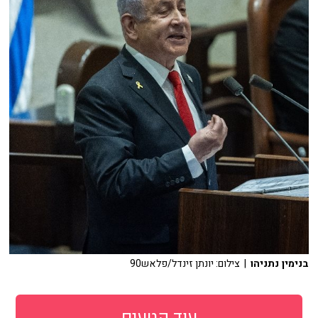
בנימין נתניהו
| צילום: יונתן זינדל/פלאש90
עוד קטעים