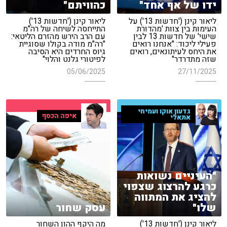
ידו של אף אחד"
כהוויתם"
ליאור קינן ('חדשות 13') על
ליאור קינן ('חדשות 13')
העימות בין צוות 'מהדורת
התייחסה לשיחה של רה"מ
שישי' של חדשות 13 לבין
עם הרב הירש מהזרם הליטאי:
פעילי ליכוד: "אנחנו רואים
"רה"מ מודה בקולו שסוגיית
את היחס לעיתונאים, רואים
גיוס החרדים היא הסיבה
שזה מתדרדר"
לפיטורי גלנט והלוי"
05/06/2025
27/11/2025
גדעון אוקו ועמיחי
איפה הכסף
אתאלי
"העיניים נשואות
כרגע להרצוג שצפוי
להציג את המתווה
שלו"
עסק שחור
ליאור קינן ('חדשות 13')
מה היקף ההון השחור