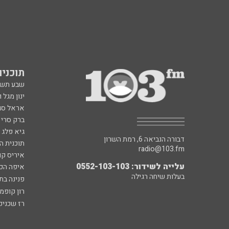
תוכניות fm
שבע תש
ינון מגל 
אראל סג"
ברק סרי 
גיא פלג
דבורה הנביאה 6, רמת השרון
תוכנית ה
radio@103.fm
איריס קו
עלייה לשידור: 0552-103-103
איפה הכ
בעלות שיחה רגילה
פנינה בת
רון קופמ
רז שכניק