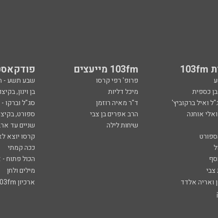
103
103fm מייעצים
פודקאסט
ע
פרופ' רפי קרסו
שבע תשע - 
ובן כספית
מיכל דליות
בן וינון, בקיצו
ל ואיל ברקוביץ'
ד"ר מאיה רוזמן
סג"ל וברקו -
ואלי אוחנה
הרב אפרים בן צבי
ספורט, בקיצו
שיחות לילה
שניים עד ארב
ספורט
קרסו יוצא לא
ל
ככה קמתי
סף
הכול פתוח - א
 צבי
מילים ולחן
ן ואריה אלדד
ארכיון 103fm