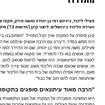
מתדרדר"
וועידת הליכוד בירושלים. ליאור קינן ('חדשות 13') סיפרה על האירוע.
קינן סיפרה על המקרה ואיך הכל התחיל: "הסתובבנו בין ה
היה ממש בסדר, דיברנו עם הרבה אנשים וצילמנו את הכ
פעילים, משה מירון ורמי בן יהודה, שם זה הדרדר למה 
ידיים, אנשים באו כדי להפריד. אני מקווה שלא באמת רצ
לעצור את הסיטואציה. היה אפשר לראות שכואב להם, שז
זה. אנשים שכעסו שככה הליכוד מוצג, מנגד צריך להזכ
פעם, הייתה אפילו החלטה של בית הדין של הליכוד שדנ
שהתנועה חבה להם חוב של כבוד".
"הרבה מאוד עיתונאים סופגים בתקופה
היא המשיכה והסבירה על המקרה ועל מצב התקשורת במדינ
המהדורה וצוות הצילום. היו גם עיתונאים אחרים שהגיעו