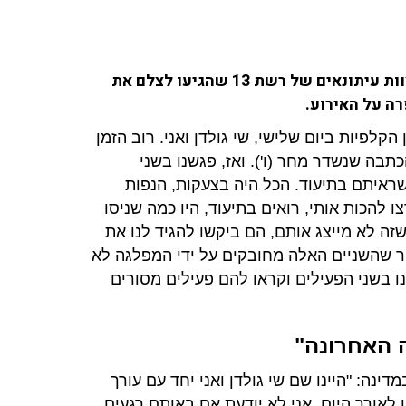
פעילי ליכוד, ביניהם רמי בן יהודה ומשה מירון, תקפו צוות עיתונאים של רשת 13 שהגיעו לצלם את
קלפיות ביום שלישי, שי גולדן ואני. רוב הזמן
תבה שנשדר מחר (ו'). ואז, פגשנו בשני
שראיתם בתיעוד. הכל היה בצעקות, הנפות
ו להכות אותי, רואים בתיעוד, היו כמה שניסו
ה לא מייצג אותם, הם ביקשו להגיד לנו את
יר שהשניים האלה מחובקים על ידי המפלגה לא
ו בשני הפעילים וקראו להם פעילים מסורים
 האחרונה"
ה: "היינו שם שי גולדן ואני יחד עם עורך
 לאורך היום, אני לא יודעת אם באותם רגעים