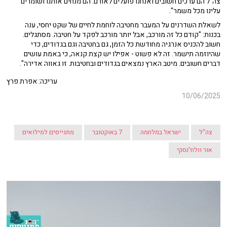
צה"ל הם ערכים חשובים ואנחנו פועלים לאורם. הם מנחים אותנו ושומרים
עלינו מכל משמר".
לשאלת השדרנים על המעבר מחטיבה לוחמת לחיים של שקט יחסי, ענה
בכנות: "קודם כל זה מורכב, אבל יותר מורכב לפקד על חטיבה. מסתגלים.
חשוב להכניס אנרגיה מחודשת כל הזמן, גם בחטיבה וגם בגדודים, כדי
שהיוזמה תישמר. זה לא פשוט - אפילו יש קצת קנאה, כי באמת עושים
דברים חשובים. מיטב הארץ נמצאים בגדודים ובחטיבות. זו גאווה אדירה".
עריכה: אפרת פרץ
10/06/2025
צה"ל
ישראל במלחמה
7 באוקטובר
מתגייסים למילואים
אור וולוז'נסקי