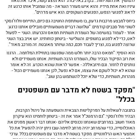
להמשיך את השליחות… בקרב באל-בורג' הוא נפצע קשה, איבד את מאור
עיניו ואת אחת מידיו. והוא איש מעורר השראה - מה שמוביל אותו כרגע זה
לדאוג לפגועי הנפש, הפגועים השקופים. הוא איש מדהים".
ביחס למבצע מרכבות גדעון, בו משתתפת החטיבה גם כיום, התייחס וולוז'נסקי
לשוני מול סבבים קודמים: "שלושה דברים משמעותיים מובילים אותנו כרגע:
אחד - לעמוד במשימה של השמדת תשתיות חמאס והכרעתו. השני – לפעול
לאט, כדי לא לפגוע בחטופים. והשלישי - ביטחון כוחותינו. יש אויב בצד השני
שרוצה לפגוע בנו, וצריך לעבוד חכם, כמה שיותר מאובטח. זה מורכב מאוד".
הוא הוסיף: "חמאס הרבה יותר חלש ממה שפגשנו בתחילת המלחמה… הרגנו
את רוב הפיקוד הבכיר שלו, השמדנו הרבה תשתיות. אנחנו משמידים ולא
נותנים לו לחזור. וגם חיזבאללה - אפשר לראות שהוא הוכרע. זה לא אומר
שהוא לא יכול לשקם את עצמו, אם לא נפעל, לכן אנחנו משמידים הכול -
מנהרות, תשתיות, כדי שלא יוכל להשתמש בהן שוב".
"מפקד בשטח לא מדבר עם משפטנים
בכלל"
בתגובה לשאלות על הפרקליטות הצבאית והשפעתה על ניהול הקרבות,
הבהיר וולוז'נסקי: "גם הרמטכ"ל אמר את זה - ביטחון לוחמינו הוא עיקרון
מאוד חשוב. במרחבים שאנחנו נכנסים אליהם -אנחנו דבר ראשון מפנים את
האוכלוסייה, כדי שהמרחב יהיה מרחב לחימה שבו ניתן יהיה להפעיל את כל
אמצעי האש הרלוונטיים. מפקד בשטח לא מדבר עם משפטנים בכלל. ערכי