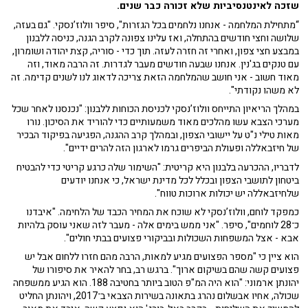
שזכה לאינטנסיביות שלא זכורה כבר שנים.
“מתחילת המלחמה - אנחנו נלחמים בכל הגזרות", סיפר וולוז’נסקי. "גם בעזה,
שלושה וחצי חודשים בהתחלה, ואז עלינו צפונה לקרב הגנה, כניסה ללבנון
במבצע חצי צפון, ואחרי זה חזרה לעזה. תוך כדי - סוריה, קצת יהודה ושומרון,
עם טנקים בג'נין. אנחנו שבעה חודשים מעבר לגדרות. זה הרבה מאוד, וזה
מאוד חשוב - אני חושב שהמלחמה הזאת צריכה לדאוג לנו לשנים קדימה. זה
לא משהו נקודתי".
במהלך הריאיון התייחס וולוז’נסקי לכניסת הכוחות ללבנון: "נכנסנו לאחר שכל
מערכי הצבא עשו מהלכים מאוד משמעותיים כדי להוריד את הסיכון. נורו
מאות טילי נ"ט על יישובי הצפון, ובמהלך קרב ההגנה, הפגיעה בפיקוד הבכיר
של חיזבאללה ופעולת הביפרים גרמו לארגון הזה להרים ידיים".
לדבריו, ההכרעה בלבנון היא קריטית: "השימור שלה כרגע קריטי כדי להבטיח
ביטחון לתושבי הצפון ובכלל לכל מדינת ישראל, כי אנחנו יודעים
שלחיזבאללה יש יכולות ארוכות טווח".
כמפקד לוחם, וולוז’נסקי לא שוכח את המחיר הכבד של הלחימה. "איבדנו
כ־28 לוחמים", סיפר. "אני ממש בימים אלה - מעבר לזה שאני עוסק בלהיות
אבא - אצל המשפחות השכולות ובביקורי פצועים בבתי חולים".
הוא ציין כי "מספר הפצועים מגיע למאות, הרבה מהם חזרו ללחום אבל יש
פצועים קשה שהם בשיקום ארוך". ברגש רב, בחר להאיר את סיפורו של
יהונתן ארמוני: "הוא היה המ"פ הטוב ביותר בחטיבה 188. הוא הגיע ממשפחה
שכולה, אחיו אבשלום נהרג בתאונה בשירות הצבאי ב־2017, ויהונתן החליט