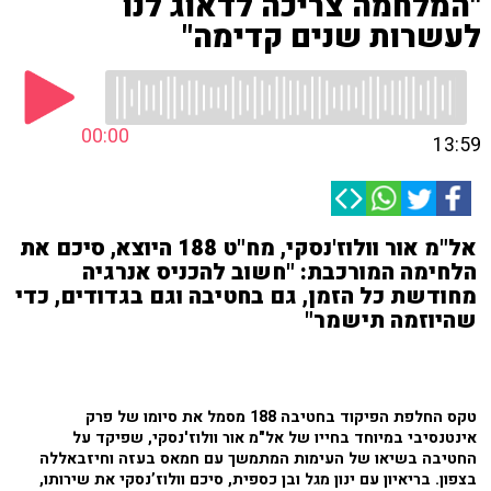
"המלחמה צריכה לדאוג לנו
לעשרות שנים קדימה"
00:00
13:59
אל"מ אור וולוז'נסקי, מח"ט 188 היוצא, סיכם את
הלחימה המורכבת: "חשוב להכניס אנרגיה
מחודשת כל הזמן, גם בחטיבה וגם בגדודים, כדי
שהיוזמה תישמר"
טקס החלפת הפיקוד בחטיבה 188 מסמל את סיומו של פרק
אינטנסיבי במיוחד בחייו של אל"מ אור וולוז'נסקי, שפיקד על
החטיבה בשיאו של העימות המתמשך עם חמאס בעזה וחיזבאללה
בצפון. בריאיון עם ינון מגל ובן כספית, סיכם וולוז’נסקי את שירותו,