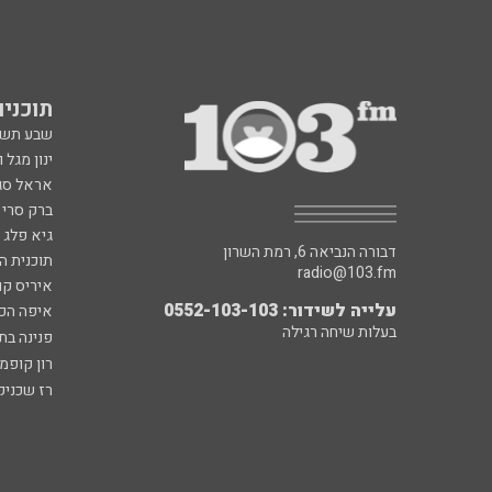
תוכניות fm
שבע תש
ינון מגל 
אראל סג"
ברק סרי 
גיא פלג
דבורה הנביאה 6, רמת השרון
תוכנית ה
radio@103.fm
איריס קו
עלייה לשידור: 0552-103-103
איפה הכ
בעלות שיחה רגילה
פנינה בת
רון קופמ
רז שכניק