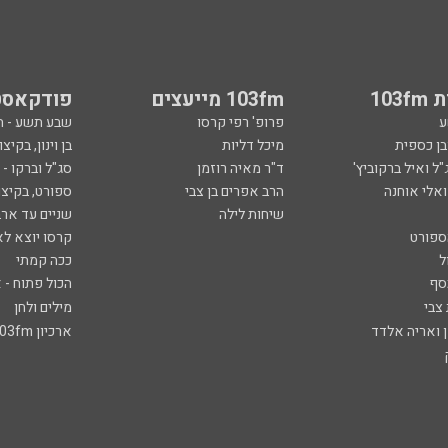
103
103fm מייעצים
פודקאסט
ע
פרופ' רפי קרסו
שבע תשע - 
ובן כספית
מיכל דליות
בן וינון, בקיצו
ל ואיל ברקוביץ'
ד"ר מאיה רוזמן
סג"ל וברקו -
ואלי אוחנה
הרב אפרים בן צבי
ספורט, בקיצו
שיחות לילה
שניים עד ארב
ספורט
קרסו יוצא לא
ל
ככה קמתי
סף
הכול פתוח - א
 צבי
מילים ולחן
ן ואריה אלדד
ארכיון 103fm