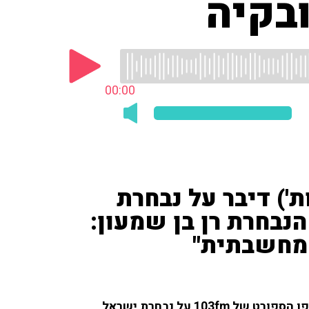
בקיה
00:00
ת') דיבר על נבחרת
נבחרת רן בן שמעון:
 מחשבתית"
נדב צנציפר ('ידיעות אחרונות') שוחח עם החברים באולפן הספורט של 103fm על נבחרת ישראל