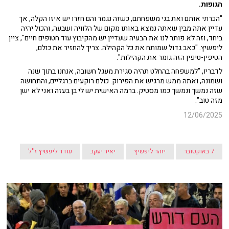
הגופות.
"הכרתי אותם ואת בני משפחתם, כשזה נגמר והם חזרו יש איזו הקלה, אך
עדיין אתה מבין שאתה נמצא באותו מקום של הלוויה ושבעה, והכול יהיה
ביחד, וזה לא פותר לנו את הבעיה שעדיין יש מהקיבוץ עוד חטופים חיים", ציין
ליפשיץ. "כאב גדול שמותח את כל הקהילה. צריך להחזיר את כולם,
הטיפין-טיפין הזה גומר את הקהילות".
לדבריו, "למשפחה בהחלט תהיה סגירת מעגל חשובה, אנחנו בתוך שנה
ושמונה, ואתה ממש מרגיש את הפירוק. כולם רוקעים ברגליים, והתחושה
שזה נמשך ונמשך כמו מסטיק. ברמה האישית יש לי בן בעזה ואני לא ישן
מזה טוב".
12/06/2025
7 באוקטובר
יזהר ליפשיץ
יאיר יעקב
עודד ליפשיץ ז''ל