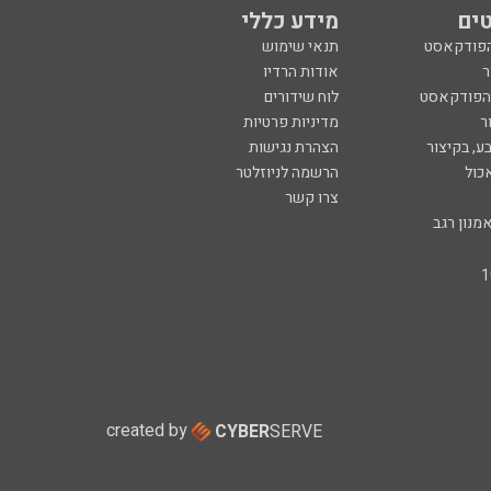
ים
מידע כללי
הפודקאסט
תנאי שימוש
ר
אודות הרדיו
 הפודקאסט
לוח שידורים
ר
מדיניות פרטיות
ע, בקיצור
הצהרת נגישות
כול
הרשמה לניוזלטר
צרו קשר
מנון רגב
created by
CYBER
SERVE