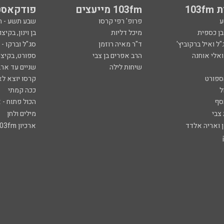
103
103fm מייעצים
פודקאסט
ע
פרופ' רפי קרסו
שבע תשע - 
ובן כספית
מיכל דליות
בן וינון, בקיצו
ל ואיל ברקוביץ'
ד"ר מאיה רוזמן
סג"ל וברקו -
ואלי אוחנה
הרב אפרים בן צבי
ספורט, בקיצו
שיחות לילה
שניים עד ארב
ספורט
קרסו יוצא לא
ל
ככה קמתי
סף
הכול פתוח - א
 צבי
מילים ולחן
ן ואריה אלדד
ארכיון 103fm