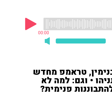
00:00
בנימין, טראמפ מחדש
הו • וגם: למה לא
תבוננות פנימית?