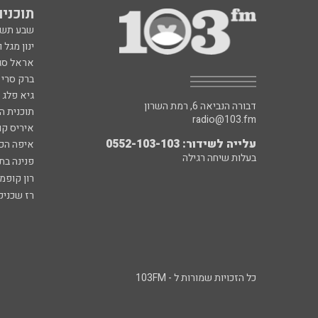
תוכניות fm
שבע תש
ינון מגל 
אראל סג"
ברק סרי 
גיא פלג
דבורה הנביאה 6, רמת השרון
תוכנית ה
radio@103.fm
איריס קו
עלייה לשידור: 0552-103-103
איפה הכ
בעלות שיחה רגילה
פנינה בת
רון קופמ
רז שכניק
כל הזכויות שמורות ל - 103FM