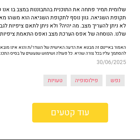
שלומית תמיר פתחה את התוכנית בהתבוננות במצב בו אנו ש
תקופת השגיאה. גוון נוסף לתקופת השגיאה הוא משהו מא
לא ניתן להעריך מצב. מה יהיה? ולא ניתן לתאם ציפיות לגבי
שלנו. הנוסחה של אפס הערכת מצב ואפס התאמת ציפיות 
האמור באייטם זה מבטא את הדעה האישית של השדר/ת והוא אינו מובא כ
להסתמך עליו בכל צורה שהיא. כל פעולה ושימוש שנעשים על בסיס התכנ
30/06/2025
נפש
פילוסופיה
טעויות
עוד קטעים