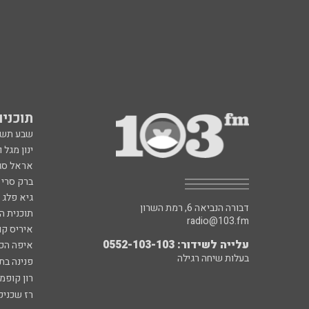
תוכניות fm
שבע תש
ינון מגל 
אראל סג"
ברק סרי 
גיא פלג
דבורה הנביאה 6, רמת השרון
תוכנית ה
radio@103.fm
איריס קו
עלייה לשידור: 0552-103-103
איפה הכ
בעלות שיחה רגילה
פנינה בת
רון קופמ
רז שכניק