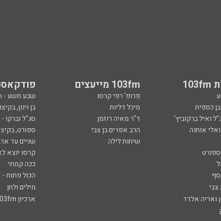
103
103fm מייעצים
פודקאסט
ע
פרופ' רפי קרסו
שבע תשע - 
ובן כספית
מיכל דליות
בן וינון, בקיצו
ל ואיל ברקוביץ'
ד"ר מאיה רוזמן
סג"ל וברקו -
ואלי אוחנה
הרב אפרים בן צבי
ספורט, בקיצו
שיחות לילה
שניים עד ארב
ספורט
קרסו יוצא לא
ל
ככה קמתי
סף
הכול פתוח - א
 צבי
מילים ולחן
ן ואריה אלדד
ארכיון 103fm