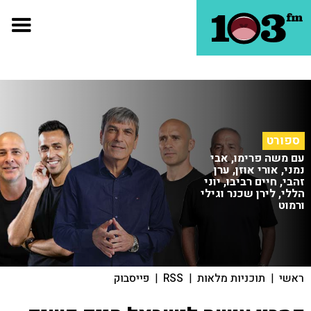
ספורט
עם משה פרימו, אבי
נמני, אורי אוזן, ערן
זהבי, חיים רביבו, יוני
הללי, לירן שכנר וגילי
ורמוט
ראשי
|
תוכניות מלאות
|
RSS
|
פייסבוק