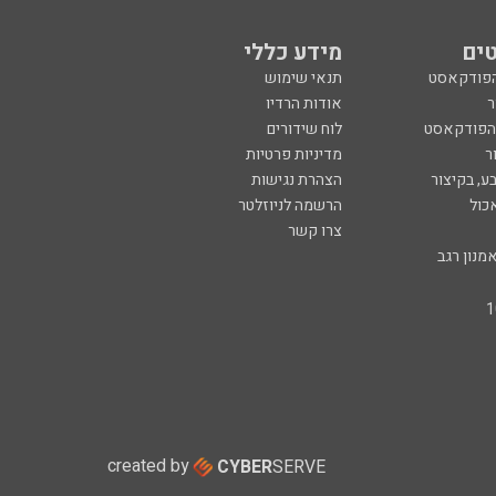
ים
מידע כללי
הפודקאסט
תנאי שימוש
ר
אודות הרדיו
 הפודקאסט
לוח שידורים
ר
מדיניות פרטיות
ע, בקיצור
הצהרת נגישות
כול
הרשמה לניוזלטר
צרו קשר
מנון רגב
created by
CYBER
SERVE