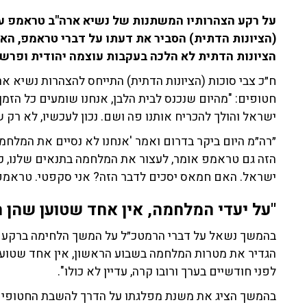
על רקע הצהרותיו המשתנות של נשיא ארה"ב טראמפ על 
(הציונות הדתית) הסביר את דעתו על דברי טראמפ, ה
הציונות הדתית לא הלכה בעקבות עוצמה יהודית ופר
ח״כ צבי סוכות (הציונות הדתית) התייחס להצהרות נשיא 
חטופים: "מהיום שנכנס לבית הלבן, אנחנו שומעים כל הז
ישראל והולך להכריח אותנו פה ושם. נכון לעכשיו, לא רק 
״רה״מ היום ביקר בדרום ואמר 'אנחנו לא נסיים את המלחמה
הזה גם טראמפ אומר, לעצור את המלחמה בתנאים שלנו, כלו
ישראל. האם חמאס יסכים לדבר הזה? אני סקפטי. טראמפ 
"על יעדי המלחמה, אין אחד שטוען שהן ה
בהמשך נשאל על דברי הרמטכ״ל על המשך הלחימה ברקע א
הגדיר את מטרות המלחמה בשבוע הראשון, אין אחד שטוען 
לפני חודשיים בערך ורובו קרה, עדיין לא כולו".
בהמשך הציג את משנת מפלגתו על הדרך להשבת החטופים 