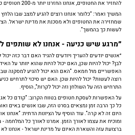
להחזיר את החטופים, אנחנו החזרנו יותר מ-200 חטופים ככה. החזרנו בעסקאות שנולדו מתוך לחץ צבאי".
המשיך ואמר: "כלומר אנחנו רוצים להגיע למצב שבו הלחץ
שמחזירה את החטופים ולא מסכנת את מדינת ישראל. הצלחנ
לעשות כך בהמשך".
״מרגע שיש כניעה - אנחנו לא שותפים ל
״אנשים יודעים להעריך ויודעים להגיד האם דבר כזה יכול 
לבן? יכול להיות שכן, האם יכול להיות שהוא יוותר על הא
האפשריים מול חמאס. "האם הוא יכול להגיע למסקנה שבתר
רוצה לעשות? יכול להיות שכן. האם יש סיכוי לתרחיש כנ
התרחיש הזה על השולחן וזה יכול לקרות", הוסיף.
על האפשרות לעסקת חטופים בטווח הקרוב: "קודם כל אגיד
כל כך הרבה זמן נמצאים בסרט הזה, שבו אנשים באים ואו
היום זה לא קרה". עוד הוסיף על הציונות הדתית: "אנחנו א
ומוכיח את עצמו לאורך הזמן. אמרנו לאורך כל המלחמה
ברצועת עזה והשארת האיום על מדינת ישראל - אנחנו לא ש