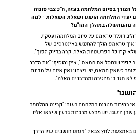
הצורך בסיום המלחמה בעזה, ח"כ צבי סוכות
אם יעדי המלחמה הושגו ושאלת השאלות - למה
שה מהממשלה במהלך המו"מ?
ארה״ב דונלד טראמפ על סיום המלחמה ועסקת
מן איך טראמפ הולך להתנגש באינטרסים של
שלא קרו כל הפרשנויות האלה, קרה בדיוק הפוך".
 לפני שנחסל את חמאס'", ציין והוסיף: "את הדבר
מר כשאין חמאס, יש ניצחון ואין איום על מדינת
לא חזר בו מהגירה ומהדברים האלה".
ושגו"
י בהירות מטרות המלחמה בעזה: "קבינט המלחמה
שהן הושגו. יש מבצע מרכבות גדעון שיצאו אליו
באמצעות לחץ צבאי: "אנחנו חושבים שזו הדרך