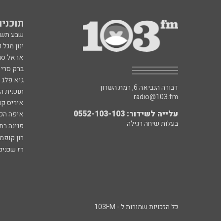
תוכניות fm
שבע תש
ינון מגל 
אראל סג"
ברק סרי 
גיא פלג
דבורה הנביאה 6, רמת השרון
תוכנית ה
radio@103.fm
איריס קו
עלייה לשידור: 0552-103-103
איפה הכ
בעלות שיחה רגילה
פנינה בת
רון קופמ
רז שכניק
כל הזכויות שמורות ל - 103FM