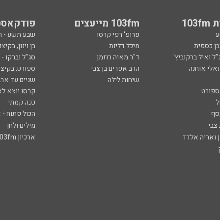
103
103fm מייעצים
פודקאסט
ע
פרופ' רפי קרסו
שבע תשע - 
ובן כספית
מיכל דליות
בן וינון, בקיצו
ל ואיל ברקוביץ'
ד"ר מאיה רוזמן
סג"ל וברקו -
ואלי אוחנה
הרב אפרים בן צבי
ספורט, בקיצו
שיחות לילה
שניים עד ארב
ספורט
קרסו יוצא לא
ל
ככה קמתי
סף
הכול פתוח - א
 צבי
מילים ולחן
ן ואריה אלדד
ארכיון 103fm