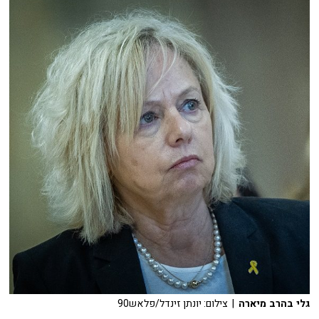
גלי בהרב מיארה
| צילום: יונתן זינדל/פלאש90