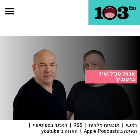
אראל סג"ל ואיל
ברקוביץ'
ראשי
|
תוכניות מלאות
|
RSS
|
האזנה בספוטיפיי
|
האזנה ב־Apple Podcasts
|
האזנה ב־youtube