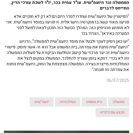
הממשלה נגד היועמ"שית. עו"ד עמית בכר, יו"ר לשכת עורכי הדין,
התייחס לדברים.
"הפיטורין של היועמ"שית שחדרו לסדר היום הם לא רק לא חוקיים אלא
פגיעה מאוד קשה בדמוקרטיה הישראלית. זו פגיעה במוסד היועמ"שית. אני
לא מופתע מהניסיון הזה. המהלך הכושל הזה תוכנן לצאת לפועל לפני
המערכה באיראן", הצהיר בכר.
"יש כאן ניסיון לעקר ולבטל את מוסד היועמ"שית לממשלה", הדגיש.
"היועמ"שית נותנת את עמדתה, בית המשפט אבל הוא זה אשר פוסק. פיטורי
היועמ"שית זה יעד מרכזי של קיטוב והחלשת הביקורת על פעולות הממשלה
וזה לא בכדי. דווקא בזמן שצריך להתלכד, הממשלה במקום לנצל את
הממלכתיות מייצרת בעירה. הממשלה מצפצפת על החוק, היועמ"שית נותנת
את עמדתה וזו חובתה".
06/07/2025
ממשלה
בית משפט
ממלכתיות
יועמ"שית
מבצע עם כלביא