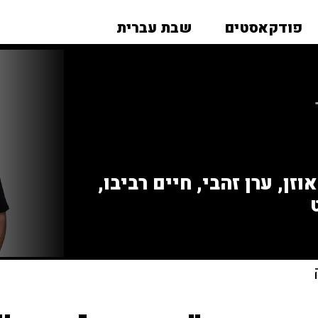
פודקאסטים
שבת עברית
זן, ערן זהבי, חיים רביבו,