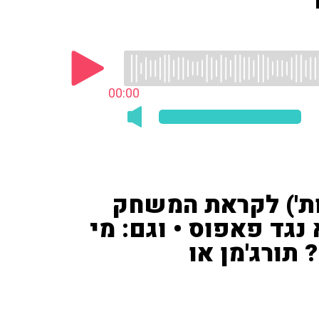
00:00
נות') לקראת המשחק
בי ת''א נגד פאפוס • וגם: מי
תורג'מן או