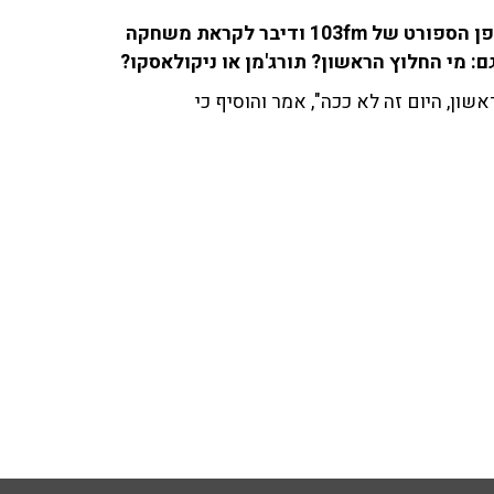
נדב צנציפר ('ידיעות אחרונות') שוחח עם החברים באולפן הספורט של 103fm ודיבר לקראת משחקה
שון, היום זה לא ככה", אמר והוסיף כי