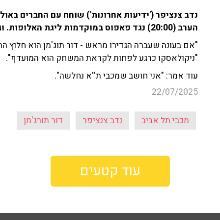
הערב (20:00) נגד פאפוס במוקדמות ליגת האלופות. וגם: מי החלוץ הראשון? תורג'מן או ניקולאסקו?
"אם בעונה שעברה הגדירו מראש - דור תוג'מן הוא חלוץ הרא
"ניקולאסקו כרגע לפחות לקראת המשחק הוא המועדף".
עוד אמר: "אני חושב שמכבי ת''א נחלשה".
22/07/2025
מכבי תל אביב
נדב צנציפר
דור תורג'מן
עוד קטעים