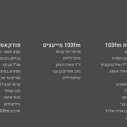
103
103fm מייעצים
פודקאסט
ע
פרופ' רפי קרסו
שבע תשע - 
ובן כספית
מיכל דליות
בן וינון, בקיצו
ל ואיל ברקוביץ'
ד"ר מאיה רוזמן
סג"ל וברקו -
ואלי אוחנה
הרב אפרים בן צבי
ספורט, בקיצו
שיחות לילה
שניים עד ארב
ספורט
קרסו יוצא לא
ל
ככה קמתי
סף
הכול פתוח - א
 צבי
מילים ולחן
ן ואריה אלדד
ארכיון 103fm