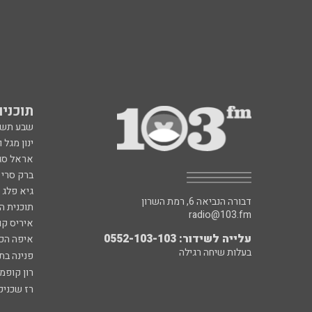
תוכניות fm
שבע תש
ינון מגל 
אראל סג"
ברק סרי 
גיא פלג
דבורה הנביאה 6, רמת השרון
תוכנית ה
radio@103.fm
איריס קו
עלייה לשידור: 0552-103-103
איפה הכ
בעלות שיחה רגילה
פנינה בת
רון קופמ
רז שכניק