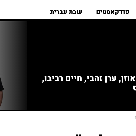
פודקאסטים
שבת עברית
זן, ערן זהבי, חיים רביבו,