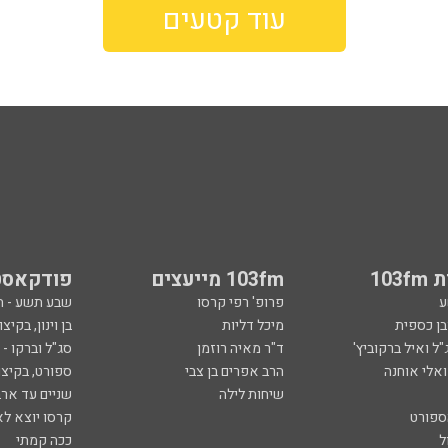
עוד קטעים
103
103fm מייעצים
פודקאסט
ע
פרופ' רפי קרסו
שבע תשע - 
ובן כספית
מיכל דליות
בן וינון, בקיצו
ל ואיל ברקוביץ'
ד"ר מאיה רוזמן
סג"ל וברקו -
ואלי אוחנה
הרב אפרים בן צבי
ספורט, בקיצו
שיחות לילה
שניים עד ארב
ספורט
קרסו יוצא לא
ל
ככה קמתי