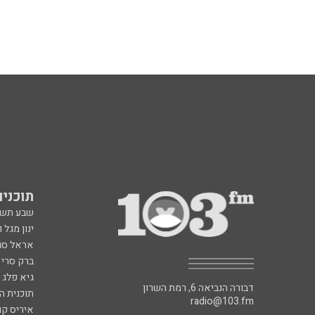
תוכניות fm
שבע תש
ינון מגל 
אראל סג"
ברק סרי 
גיא פלג
דבורה הנביאה 6, רמת השרון
תוכנית ה
radio@103.fm
איריס קו