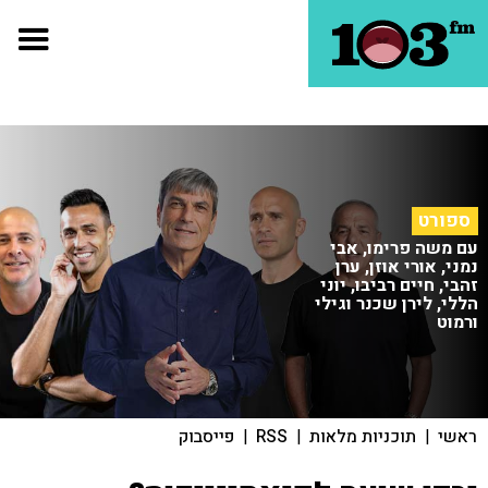
ספורט
עם משה פרימו, אבי
נמני, אורי אוזן, ערן
זהבי, חיים רביבו, יוני
הללי, לירן שכנר וגילי
ורמוט
ראשי
|
תוכניות מלאות
|
RSS
|
פייסבוק