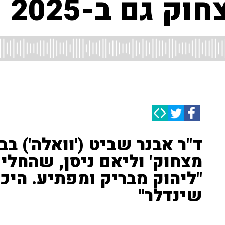
 גם ב-2025
ד"ר אבנר שביט ('וואלה') ב
מצחוק' וליאם ניסן, שהחליף
"ליהוק מבריק ומפתיע. היכר
שינדלר"