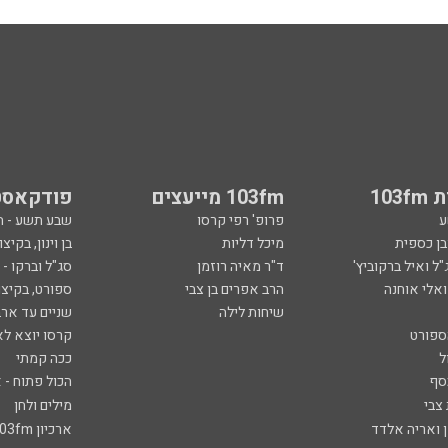
103
103fm מייעצים
פודקאסט
ע
פרופ' רפי קרסו
שבע תשע - 
ובן כספית
מיכל דליות
בן וינון, בקיצו
ל ואיל ברקוביץ'
ד"ר מאיה רוזמן
סג"ל וברקו -
ואלי אוחנה
הרב אפרים בן צבי
ספורט, בקיצו
שיחות לילה
שניים עד ארב
ספורט
קרסו יוצא לא
ל
ככה קמתי
סף
הכול פתוח - א
 צבי
מילים ולחן
ן ואריה אלדד
ארכיון 103fm