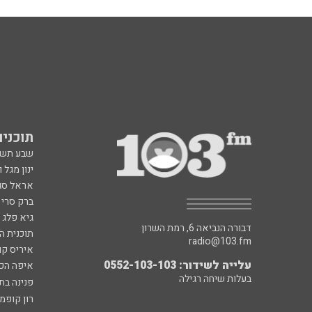
תוכניות fm
שבע תש
ינון מגל 
אראל סג"
ברק סרי 
גיא פלג
דבורה הנביאה 6, רמת השרון
תוכנית ה
radio@103.fm
איריס קו
עלייה לשידור: 0552-103-103
איפה הכ
בעלות שיחה רגילה
פנינה בת
רון קופמ