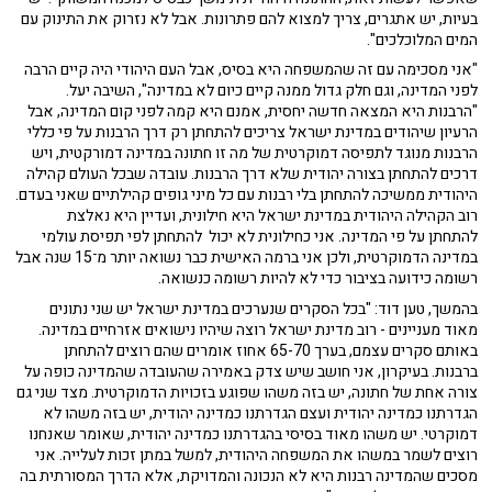
בעיות, יש אתגרים, צריך למצוא להם פתרונות. אבל לא נזרוק את התינוק עם
המים המלוכלכים".
"אני מסכימה עם זה שהמשפחה היא בסיס, אבל העם היהודי היה קיים הרבה
לפני המדינה, וגם חלק גדול ממנה קיים כיום לא במדינה", השיבה יעל.
"הרבנות היא המצאה חדשה יחסית, אמנם היא קמה לפני קום המדינה, אבל
הרעיון שיהודים במדינת ישראל צריכים להתחתן רק דרך הרבנות על פי כללי
הרבנות מנוגד לתפיסה דמוקרטית של מה זו חתונה במדינה דמורקטית, ויש
דרכים להתחתן בצורה יהודית שלא דרך הרבנות. עובדה שבכל העולם קהילה
היהודית ממשיכה להתחתן בלי רבנות עם כל מיני גופים קהילתיים שאני בעדם.
רוב הקהילה היהודית במדינת ישראל היא חילונית, ועדיין היא נאלצת
להתחתן על פי המדינה. אני כחילונית לא יכול להתחתן לפי תפיסת עולמי
במדינה הדמוקרטית, ולכן אני ברמה האישית כבר נשואה יותר מ־15 שנה אבל
רשומה כידועה בציבור כדי לא להיות רשומה כנשואה.
בהמשך, טען דוד: "בכל הסקרים שנערכים במדינת ישראל יש שני נתונים
מאוד מעניינים - רוב מדינת ישראל רוצה שיהיו נישואים אזרחיים במדינה.
באותם סקרים עצמם, בערך 65-70 אחוז אומרים שהם רוצים להתחתן
ברבנות. בעיקרון, אני חושב שיש צדק באמירה שהעובדה שהמדינה כופה על
צורה אחת של חתונה, יש בזה משהו שפוגע בזכויות הדמוקרטית. מצד שני גם
הגדרתנו כמדינה יהודית ועצם הגדרתנו כמדינה יהודית, יש בזה משהו לא
דמוקרטי. יש משהו מאוד בסיסי בהגדרתנו כמדינה יהודית, שאומר שאנחנו
רוצים לשמר במשהו את המשפחה היהודית, למשל במתן זכות לעלייה. אני
מסכים שהמדינה רבנות היא לא הנכונה והמדויקת, אלא הדרך המסורתית בה