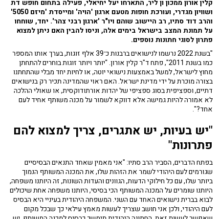
קלין אורון ממכון ון ליר, התארחו יעל יחיאלי, פעילה בתחום חופש דת
ושוויון מגדרי, ועורכת חופות מטעם ארגון 'הויה' ומייסדת 'מיזם 5050'
והרב דוד סתיו, רב היישוב שוהם ויו"ר 'ארגון רבני צהר'. יחד, שוחחו
על תמונת המצב בישראל בימים אלה, וניסו להבין האם ניתן למצוא
פתרון לסוגי חתונות נוספים.
"בשנת 2022 נרשמו לנישואים ברבנות כ־39 אלף זוגות, בערך אותו המספר
כמו בשנת 2011", פתח ד"ר קלין אורון. "יותר ויותר זוגות בוחרים להתחתן
מחוץ לישראל, למשל באמצעות נישואי יוטה, או לחיות יחד מבלי שהתחתנו
בצורה מוכרת על ידי מדינת ישראל. האם ראוי שהמדינה תכיר רק בנישואים
דתיים, וספציפית בסוג ספציפי של יהדות אורתודוקסית, או שאולי ההלכה
לא אמורה להיות גמישה אלא דווקא לשמור על מכנה משותף אחיד לעם
אחד?".
"יש בעיות, יש אתגרים, צריך למצוא להם
פתרונות"
בפתח הדברים, הסביר הרב סתיו: "אני מאמין שאחד התנאים הבסיסיים
שגורמים לעם היהודי לשמר את הזהות שלו, את המכנה המשותף הנמוך
ביותר שלו, עם כל חילוקי הדעות, הגוונים והעדות השונות, זה היותנו משפחה,
היותנו שומרים על המכנה המשותף הכי בסיסי, היותנו משפחה אחת שיכולים
לבוא בברית נישואים האחד עם השני. המשפחה היהודית בעיניי היא הבסיס
לעם היהודי, ולכן אני חושב שצריך לעשות מאמץ עילאי כך שבכל מקום
שאפשר לעשות זאת, החתונה היהודית תימשך כבסיס למכנה המשותף. יש