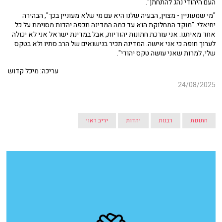
העם היהודי נהג להתחתן".
"מי שמעוניין - מצוין, הבעיה שלנו היא עם מי שלא מעוניין בכך", הבהירה
יחיאלי. "מוקד המחלוקת הוא עד כמה המדינה תכפה יהדות מסוימת על כל
אחד מאיתנו. אני עורכת חתונות יהודיות, אבל במדינת ישראל אני לא יכולה
לערוך חופה כי אני אישה. המדינה תכיר בנישואים של הרב סתיו ולא בטקס
שלי, למרות שאני עושה טקס יהודי".
עריכה: מיכל קדוש
24/08/2025
חתונות
רבנות
יהדות
יריב ראוי