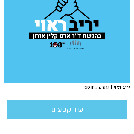
יריב ראוי
| גרפיקה: חן סעד
עוד קטעים