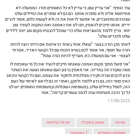
עוד הוסיף: "אני עדיין שם, כי עדיין לא כל החטופים חזרו. הממשלה לא
מתייחסת אלינו ולא סופרת אותנו. הם גם לא סופרים את החיילים שלנו
שנהרגים ומתאבדים, אי אפשר לראות את זה ולא לעשות כלום, אסור להרים
ידיים. אנחנו חייבים להאמין, תנו לנו את האמונה ואת התקווה לעתיד טוב
יותר. צריך ללמוד מהשגיאות שלנו כדי שנוכל להבטיח מקום טוב יותר לילדים
שלנו ולנכדים שלנו".
לאחר מכן הודה בצער: "שאלו אותי באחד הראיונות אם הייתי רוצה להיות
הורה של חטוף, אני אומר לכם בשיא הכנות עם כל הקושי האדיר, אמרתי
לעצמי - אני עם ממשלה כזו, מעדיף להיות הורה שכול".
"אני פועל מתוך מקום ואמונה שאנחנו חייבים להעיר את כל מי שאכפת לו
ממה שקורה פה במדינה. אני מאמין ברצון העם שאנחנו נעשה את השינוי
ונדע להקים ועדת חקירה ממלכתית ולחקור את עצמנו, ועם כל הקושי והכאב
האין־סופי הזה, גם נדע ללמוד ולתקן, ואחרי זה גם לדאוג לאיחוי של העם
הזה, לטפל בחיילים שלנו, במשפחות השכולות ובמשפחות החטופים. יש לנו
כל כך הרבה משימות שזה לכמה עשורים קדימה", אמר.
17/08/2025
שביתה
שמעון בוסקילה
ישראל במלחמה
משפחות החטופים
7 באוקטובר