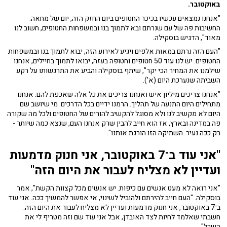
באוקטובר.
"אנחנו נמצאים עכשיו בכיכר החטופים ביום החזק הזה, יום של מחאה.
החשיבות פה של עם שנרתם ובא לתמוך בנו ובמשפחות החטופים, חשוב לנו
מאוד", הדגיש בוסקילה.
"העם הזה נרתם במאות אלפים ויגיע לאירוע הזה, יבוא לתמוך בנו ובמשפחות
החטופים. יש לנו עוד 50 חטופים וחטופה בעזה, יבואו לתמוך בחיילים, אנחנו
שילמנו את המחיר הכי יקר", שיתף בוסקילה והביע את התרגשותו על רקע
השביתה שנערכת היום (א').
"אנחנו צריכים מיליון איש ואנחנו צריכים את כל אלה שאכפת להם. אנחנו
מתחילים היום התנעה של תהליך. הרמנו ידיים בכל הדרכים. מי שיושב שם
היום לא מקשיב לנו ולא מסוגל להקשיב להורים של החטופים ולכל מה שקורה
פה במדינה ובארץ, אז הוא חייב להבין שרק אנחנו העם, שנצא כמה שיותר -
רק ככה נעיר. השתיקה הזו הורגת אותנו".
"אני עוד ב־7 באוקטובר, אני חנוק מדמעות
ועדיין לא מצליח לעבור את היום הזה"
"אני רואה לא מעט אנשים עם כיפות. יש אנשים מכל קצוות הקשת", אמר
בוסקילה. "העם חייב להירתם ולהוביל לשינוי, אי אפשר להמשיך ככה. אני עוד
ב־7 באוקטובר, אני חנוק מדמעות ועדיין לא מצליח לעבור את היום הזה.
חשבתי שאלמד לחיות לצד האובדן, אבל אני עוד שם וזה מטריף לי את
השכל".