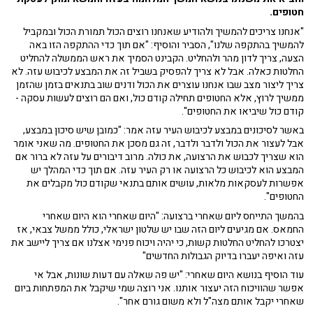
חטופים.
"אנחנו צריכים להמשיך ולהודיע שאנחנו רוצים הכול תמורת הכול ובמקביל
להמשיך בהתקפה שלנו", הסביר והוסיף: "אם תוך כדי ההתקפה הזו באה
הצעה, צריך לדון מהר ולהחליט. הקבינט הסמיך את ראש הממשלה להחליט
החלטות כאלה. אבל לא צריך להפסיק בשביל זה את המבצע לכיבוש עזה. לא
צריך ליצור מצב שבו אנחנו עוצרים את הכול ודנים שוב בתנאים בזמן שהזמן
ממשיך לרוץ, אלא החטופים תחילה קודם כול, ואם הם רוצים לעשות עסקה -
קודם כול שיביאו את החטופים".
באשר לסיכונים במבצע לכיבוש העיר עזה אמר: "כמובן שיש סיכון במבצע,
אבל לעצור את הכול ולדבר ולדבר, זה גם מסכן את החטופים. מה שאני אומר
הוא שצריך לכבוש את הרצועה, את כולה. מרוב דיבורים על עזה לא ברור אם
המבצע הוא לכיבוש כל הרצועה או רק העיר עזה. אם תוך כדי המהלך יש
אפשרות לעסקאות מלאות, עושים אותם בתנאי שקודם כול מקבלים את
החטופים".
בהמשך התייחס ליום שאחרי ברצועה: "היום שאחרי הוא היום שאחרי
החמאס. אם מגיעים ליום הזה שבו יש שלטון ישראלי, כולל ממשל צבאי, אז
יצטרכו להחליט החלטות קשות, כי יהיה ויכוח פנימי אצלנו אם צריך ליישב את
עזה ואיפה יעברו בדיוק הגבולות החדשים"
עוד הוסיף בנושא היום שאחרי: "יש פה שאלה עם דעות שונות, אבל אי
אפשר שהוויכוח הזה יעצור אותנו. אני רוצה שמי שיקבל את המפתחות ביום
שאחרי יקבל אותם מצה"ל ולא משום גורם אחר".