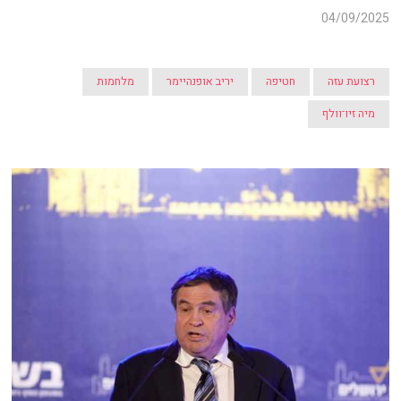
04/09/2025
רצועת עזה
חטיפה
יריב אופנהיימר
מלחמות
מיה זיו־וולף