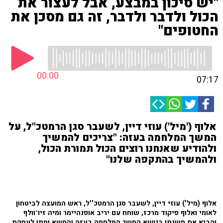
"יש סיכון במבצע, אבל לעצור את
הכול ולדבר ולדבר, זה גם מסכן את
החטופים"
00:00
07:17
אלוף ('מיל') עוזי דיין, לשעבר סגן הרמטכ''ל, על
המשך המלחמה בעזה: "צריכים להמשיך
ולהודיע שאנחנו רוצים הכול תמורת הכול,
ולהמשיך בהתקפה שלנו"
אלוף (מיל') עוזי דיין, לשעבר סגן הרמטכ''ל, ראש המועצה לביטחון
לאומי ואלוף פיקוד מרכז, שוחח עם יריב אופנהיימר ומיה זיו־וולף
והביא את משנתו בנושא המשך המלחמה בעזה והמשא ומתן לעסקת