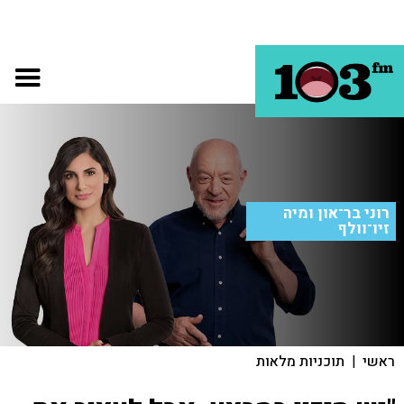
רוני בר־און ומיה
זיו־וולף
ראשי
|
תוכניות מלאות