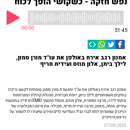
נפש חזקה - כשקושי הופך לכוח
00:00
51:45
אמנון רגב אירח באולפן את עו"ד מורן סמון,
לילך ביתן, אלון מוזס ועידית חריף
אמנון רגב אירח באולפן את עו"ד ומגשרת מורן סמון, מומחית לקשב וריכוז
בתיקים משפחתיים, לילך ביתן, יזמת חברתית, מנהלת קהילת המנגיומות
וכתמי לידה, מרצה וסופרת, אלון מוזס, מטפל מוסמך EMID תרפייה בתנועות
עיניים, מנחה, מאמן, מרצה ועידית חריף, מובילה את מיזם האבולוציה של
הזיכרון שמטרתו לתת לבני הגיל השלישי כלים ומידע שיעזרו לו לשמור על
הראש והזיכרון.
07/09/2025