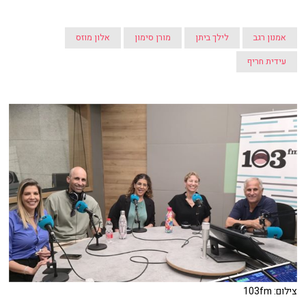
אמנון רגב
לילך ביתן
מורן סימון
אלון מוזס
עידית חריף
צילום: 103fm