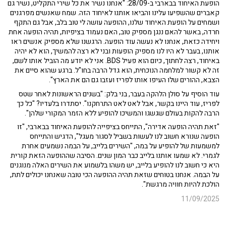
הופעת האיחוד בבארבי ב-28/09: "אנחנו נשיר את כל שירי התקליט, נשיר גם
קאברים שהשפיעו עלינו והביאו אותנו לאיחוד הזה. שמח שאנשים מפרגנים
ושמחים על הופעת האיחוד שלנו, ההופעה עושה לי טוב בלב, אבל גם התקף
חרדה, באשר להאם ננגן מספיק טוב, האם נעמוד בציפיות, תהיה הופעה אחת
ויחידה כזאת, אנחנו לא נעשה עוד הופעה. הרגשנו שלא מספיק אנשים ראו
אותנו, בעבר לא היו לנו מספיק הופעות ובני לא רצה להמשיך, הוא לא יהיה
באיחוד, רצה לחתוך, כיום הוא פעיל BDS. אני לא יודע מה הוביל אותו לשם,
זה לא קשור למלחמה הנוכחית, הוא גדל הרבה בחו"ל. ברגע שהוא סיים את
הצבא, ההורים שלו העיפו אותו לפריז ועזבו גם הם את הארץ".
עוד הוסיף על סולן הלהקה בעבר, בני בלק: "בשנים הראשונות לאחר שטס
לפריז, עוד היינו בקשר, אבל לאט לאט התרחקנו". יסתדרו בלעדיו? "כל כך
הרבה להקות בעולם שגשגו והמשיכו להופיע ללא הזמר המקורי שלהן".
"זאת תהיה הופעה אדירה", התייחס בציפייה להופעת האיחוד בבארבי, "זו
הופעה שנורא חשוב לנו לעשות בשביל לסגור מעגל", הדגיש והתייחס
למשמעות של להופיע על במה, "השירים בלייב, על הבמה נשמעים אחרת
לגמרי. לא שמעו אותנו בלייב כבר המון שנים. הסיבה שההופעה הזאת קורית
היא כי חשוב לנו להופיע בלייב, יש משהו בלשמוע את השירים האלה מנוגנים
על הבמה. אנחנו בטוחים שזאת תהיה ההופעה הכי טובה שאנחנו יכולים לתת,
הולכת להיות חוויה מרגשת".
11/09/2025