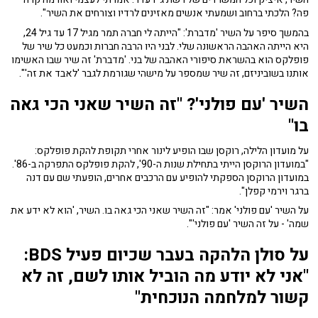
פה? הלכתי ברחוב ושמעתי אנשים מאזינים לרדיו וצורחים את השיר".
בהמשך סיפר על השיר 'מדברת': "הייתה לי חברה תמר מגיל 17 עד גיל 24,
היא הייתה האהבה הראשונה שלי. לבני היו הרבה חברות וכמעט כל שיר של
פופלקס הוא בהשראת סיפורי האהבה של בני. 'מדברת' זה שיר שבו האשימו
אותנו בשוביניזם, זה שיר שמספר על מישהי שגורמת לגבר 'לאבד את זה'".
השיר 'עם פולני'? "זה השיר שאני הכי גאה
בו"
על מועדון הלילה, רוקסן שבו הופיע לינור אחרי תקופת להקת פופלקס:
"במועדון הרוקסן הייתי בתחילת שנות ה-90', להקת פופלקס התפרקה ב-86'.
במועדון הרוקסן הספקתי להופיע עם הרכבים אחרים, הופעתי שם עם דנה
ברגר וירמי קפלן".
על השיר 'עם פולני' אמר: "זה השיר שאני הכי גאה בו. השיר, 'הוא לא ידע את
שמה' - על זה השיר 'עם פולני'".
על סולן הלהקה בעבר שכיום פעיל BDS:
"אני לא יודע מה הוביל אותו לשם, זה לא
קשור למלחמה הנוכחית"