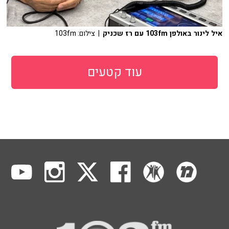
איל לינור באולפן 103fm עם רז שכניק
| צילום: 103fm
עוד קטעים