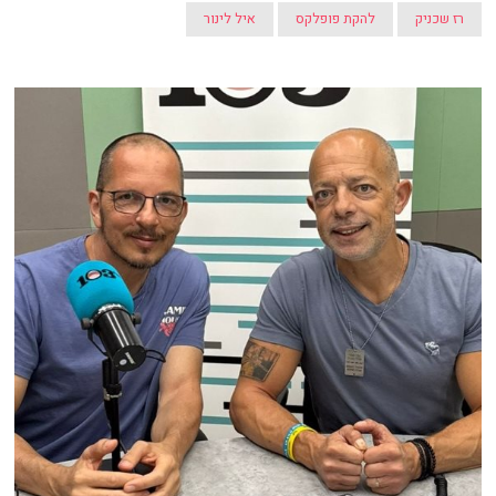
רז שכניק
להקת פופלקס
איל לינור