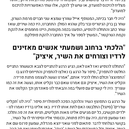
מצליח להיכנס למועדון, או שיש לך להקה, אלו שתי האפשרויות להיכנס
למועדון".
"היה לי חבר בכיתה, המטופף אייל שוורץ שמצא שני חברים מרמת השרון,
שחר בן ברק הגיטריס ובני בלק שהוא הסולן. התחברנו, היו כמה שירים, שאז
שחר כתב והתחלנו להופיע, הופענו בכמה מקומות, היינו מחממים את להקת
נקמת הטרקטור", המשיך לספר על איך התחברה להקת פופלקס.
"הלכתי ברחוב ושמעתי אנשים מאזינים
לרדיו וצורחים את השיר, איציק"
"התחלנו להופיע ואז לאט לאט, הגיע הרגע להתגייס לצבא וכששחר התגייס
החלטנו להתפרק", סיפר על הרגע בו נאלצו להתפרק והתייחס לרגע בו
'התפוצצו' וכולם החלו להכיר אותם, "אמרנו נעשה לעצמנו מתנת פרידה
ונקליט את השיר, איציק וגם אמרנו שאם כבר נקליט אותו, נעשה את זה כמו
שצריך. היה לי קשרים עם פועלי במה והבאתי לנו סאונדמן וכך הקלטנו את
השיר".
על הרגע בו התפוצץ השיר והלהקה הפכה לפופולרית סיפר: "היה לנו 'תקליט
שדרים' (סינגל) התלבטנו האם לתת אותו לרדיו. באו אלינו ברדיו ואמרו לנו -
ילדים תקשיבו, כל יום מגיעים אלינו מאות תקליטים, תניחו את זה פה ותלכו.
ואז שמעון פרנס, היה עם דלת פתוחה, נכנסתי אליו וסיפרתי לו על השיר,
בקושי הצלחתי לדבר. פתאום לפני שאני יוצא מהדלת, שמעון פרנס שם את
השיר, איציק וכל המשרדים של רשת ג 'רעדו'. אמרתי לעצמי ואוו מה קרה