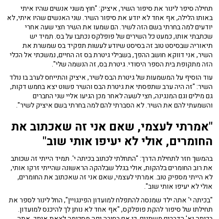
תחילה סיפר לינור את סיפור השיר, איציק: "חוץ משני אנשים שהיו איתי
באותו הלילה, אף אחד לא יודע את סיפור השיר. שני האנשים שהיו איתי, לא
יודעים למה בחרתי בשם הזה לשיר. הם שמעו את השיר חצי שעה אחרי
שכתבתי אותו, כמעט כל השירים של פופלקס נכתבו על בס. תמיד יש
תיאוריה שבסיסט טוב זה בסיסט שיודע לעשות תפקיד בס שמשרת את
השיר, אני דווקא חושב ההפך, בשבילי גיטרת בס זה החיים, נמשכתי אל הכלי
הזה מתקופת בית הספר היסודי. גיטרת בס, זה הנשמה שלי".
עוד הוסיף על המשמעות של גיטרת הבס לשיר, איציק והתייחס לערב בו נולד
השיר: "זה היה ערב שתפסתי את גיטרת הבס והשיר פשוט יצא בחמש דקות,
גם מילים וגם המנגינה, חצי לשעה לאחר מכן הגיעו אליי שני החברים
והשמעתי להם את השיר. לא הסברתי להם למה בחרתי בשם איציק לשיר".
"אמרתי לעצמי, שאם אני זה שאכתוב את
החומרים, אולי לא יעיפו אותי שוב"
בהמשך חזר לתחילת הדרך: "התחלתי לכתוב בכיתה י'. תמיד הייתי זה שכותב
את רוב החומרים בלהקות, אולי בגלל שבלהקה הראשונה שהייתי זרקו אותי,
לא הייתי מספיק טוב. אמרתי לעצמי, שאם אני זה שאכתוב את החומרים,
אולי לא יעיפו אותי שוב".
"בכיתה י' אתה ילד שמנסה להתפלח למועדון הפינגויין", החל לינור לספר את
תחילתו של סיפור להקת פופלקס, "אף אחד לא נותן לך להיכנס למועדון.
בכיתה יא' הדברים משתנים, כי אם בחורה יפה מסכימה לצאת איתך, אתה