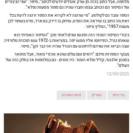
מלחמה, אבל כתוב בכזה חן שרק אנגלים יודעים לכתוב", סיפר. "שני הגיבורים
של הסיפור הם הכותב עצמו וחברו שהיה גם סופר מסעות נפלא".
הספר עובד גם לקולנוע. "מי שרוצה לא לקרוא את הספר ורוצה לדעת בכל
זאת מה כתוב בו שיראה את הסרט, שיחק בו דירק בוגארד, סרט בשחור לבן
משנת 1957", המליץ ציפר.
גיבורי הסיפור המוזר הזה נפגשו שנים לאחר מכן. "הסיפור האמיתי הוא
שאותו גנרל, התייחסו אליו ממש יפה. במציאות ב-1972 עשו תוכנית טלוויזיה
שבה הביאו את שניהם להיפגש עם הגנרל שהיה אז כבר זקן", סיפר.
מבקר הספרות סיכם: "רואים שם עולם שהוא אכזרי מאוד, אבל מתואר
בסגנון אלגנטי, קליל ומלא הומור. היו זמנים - גם במלחמות אז בחלק הזה של
העולם".
12/09/2025
בני ציפר
ספרים
פינת הספרות