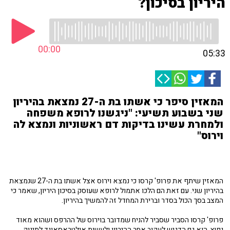
היריון בסיכון?
00:00
05:33
המאזין סיפר כי אשתו בת ה-27 נמצאת בהיריון
שני בשבוע תשיעי: "ניגשנו לרופא משפחה
ולמחרת עשינו בדיקות דם ראשוניות ונמצא לה
וירוס"
המאזין שיתף את פרופ' קרסו כי נמצא וירוס אצל אשתו בת ה-27 שנמצאת
בהיריון שני. עם זאת הם הלכו אתמול לרופא שעוסק בסיכון היריון, שאמר כי
המצב בסך הכול בסדר וברירת המחדל זה להמשיך בהיריון.
פרופ' קרסו הסביר שסביר להניח שמדובר בוירוס של ההרפס ושהוא מאוד
נפוץ. הוא גם הדגיש לעקוב אחר ההיריון ולעשות אולטראסאונד לתינוק