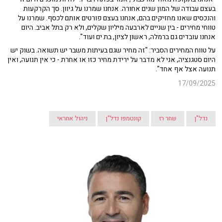
בעצם עבודה של המון שנים אחורה. אנחנו שמרנו על גיוון. סך הקרקעות
והנכסים שאנו מחזיקים בהם, אנחנו בעצם פורטים אותם לכסף. שמרנו על
טווחי מחירים - בין שניים לארבעה מיליון שקלים, ולא רק בתל אביב. היום
אנחנו עובדים גם ברמלה, ראשון לציון, בת ים ועוד".
על טווח המחירים הסביר: "זה מחיר שגם בעיתות משבר יש תשואה. בשוק יש
היום סטגנציה, אני לא מדבר על ירידת מחיר כזו או אחרת - כי אין תנועה, ואין
תנועה אצל אף אחד".
17/09/2025
נדל"ן
שחר רז
קונטמפו נדל"ן
ניהול אחראי