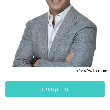
שחר רז
| צילום: יח"צ
עוד קטעים