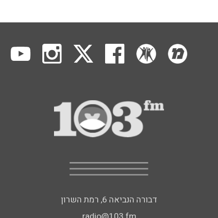
דבורה הנביאה 6, רמת השרון
radio@103.fm