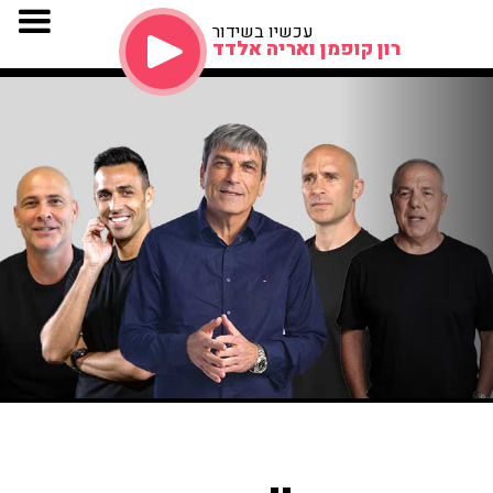
עכשיו בשידור
רון קופמן ואריה אלדד