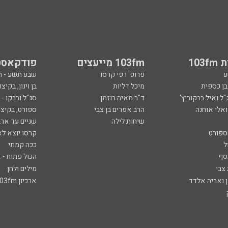
103
103fm מייעצים
פודקאסט
ע
פרופ' רפי קרסו
שבע תשע - 
ובן כספית
מיכל דליות
בן וינון, בקיצו
ל ואיל ברקוביץ'
ד"ר מאיה רוזמן
סג"ל וברקו -
ואלי אוחנה
הרב אפרים בן צבי
ספורט, בקיצו
שיחות לילה
שניים עד ארב
ספורט
קרסו יוצא לא
ל
ככה קמתי
סף
הכול פתוח - א
 צבי
מילים ולחן
ן ואריה אלדד
ארכיון 103fm