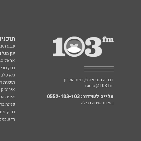
תוכניות fm
שבע תש
ינון מגל 
אראל סג"
ברק סרי 
גיא פלג
דבורה הנביאה 6, רמת השרון
תוכנית ה
radio@103.fm
איריס קו
עלייה לשידור: 0552-103-103
איפה הכ
בעלות שיחה רגילה
פנינה בת
רון קופמ
רז שכניק