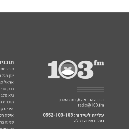
תוכניות fm
שבע תש
ינון מגל 
אראל סג"
ברק סרי 
גיא פלג
דבורה הנביאה 6, רמת השרון
תוכנית ה
radio@103.fm
איריס קו
עלייה לשידור: 0552-103-103
איפה הכ
בעלות שיחה רגילה
פנינה בת