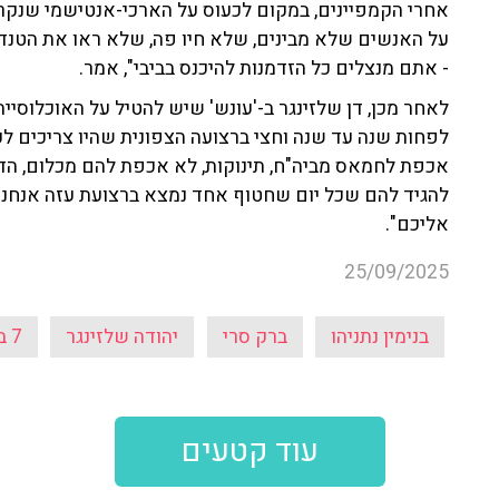
אחרי הקמפיינים, במקום לכעוס על הארכי-אנטישמי שנקרא 
על האנשים שלא מבינים, שלא חיו פה, שלא ראו את הטנדר
- אתם מנצלים כל הזדמנות להיכנס בביבי", אמר.
לאחר מכן, דן שלזינגר ב-'עונש' שיש להטיל על האוכלוסיי
לפחות שנה עד שנה וחצי ברצועה הצפונית שהיו צריכים 
אכפת לחמאס מביה"ח, תינוקות, לא אכפת להם מכלום, הדב
להגיד להם שכל יום שחטוף אחד נמצא ברצועת עזה אנחנו בו
אליכם".
25/09/2025
בנימין נתניהו
ברק סרי
יהודה שלזינגר
7 באוקטובר
עוד קטעים