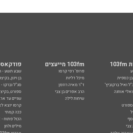
103
103fm מייעצים
פודקאסט
ע
פרופ' רפי קרסו
שבע תשע - 
ובן כספית
מיכל דליות
בן וינון, בקיצו
ל ואיל ברקוביץ'
ד"ר מאיה רוזמן
סג"ל וברקו -
ואלי אוחנה
הרב אפרים בן צבי
ספורט, בקיצו
שיחות לילה
שניים עד ארב
ספורט
קרסו יוצא לא
ל
ככה קמתי
סף
הכול פתוח - א
 צבי
מילים ולחן