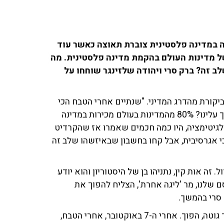
ה במדינה פלסטינית צוברת תאוצה כאשר עוד
 מדינות העולם בהקמת מדינה פלסטינית. מה
ב זה? ברק סרי ויהודה שלזינגר שוחחו על
יקורת מהדרג המדיני. "שנתיים אחרי הטבח הכי
גדול שחווינו מאז השואה - איך זה קורה שכל העולם יהתפך עלינו? 80% מהמדינות בעולם מכירות במדינה
תמכו בנו, נתנו לנו לגיטימציה, היו כמה חכמים שאמרו אז שהקרדיט
כי אגרסיבית, אבל קחו בחשבון שבאיזשהו שלב זה
. זה אות קין, נתניהו בן של היסטוריון והוא יודע
סם שלנו, מר 'ליגה אחרת', הצליח להפוך את
 סרי בהמשך.
שלזינגר הגיב לדברים והתקשה להבין את סרי ודומיו. "הפוך גוטה, הפוך. אחרי ה-7 באוקטובר, אחרי הטבח,