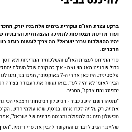
להיכנס בביבי"
ברקע עצרת האו"ם שקורית בימים אלה בניו יורק, ההכר
ועוד מדינות מצטרפות לתמיכה ההצהרתית והרבתית של
יהיו ההשלכות עבור ישראל? מה צריך לעשות בעזה בשל
הדברים.
סרי התייחס לעצרת האו"ם והשלכותיה המדיניות ולא חסך ב
פלסטינית. היו כאן אחרי ה-7 באוקטובר, 
הבין-לאומי לא יהיה לעד. בואו נעשה את העבודה בצורה ה
יתפוגג והם צדקו", הסביר.
"נתניהו רשם הישג כביר - הכישלון הביטחוני והצבאי הכי גדול
את זה, רק על זה יזכרו אותו. בנוסף, שיא עולמי חדש. הקו
הכישלון הזה גם למפולת ותבוסה מדינית של ישראל", אמר