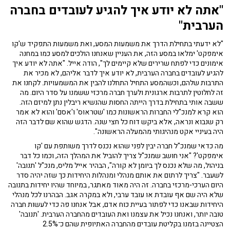
"אתה לא יודע איך להגיע לעובדים בחברה
הערבית"
"לא ידעתי בתחילת הדרך את משמעות המסע, ואת משמעות התפקיד ש'קו
אימפקט' ימלאו במסע הזה, את העניין שאנחנו הולכים למסע כמו במחנה
אימונים כדי לפתח שרירים שלא קיימים לך", הודה אייל. "אתה לא יודע איך
להגיע לעובדים בחברה הערבית, לא יודע איך לדבר אליהם, לא מכיר את
התרבות שלהם, וכשהמסע התחיל התחלנו להבין את המשמעויות. לקחנו את
זה לחלוטין לתרבות ארגונית ולערך חברה מרכזי ששמנו על סדר היום. מה
ששבה אותי בתחילת בדרך הייתה החסות שהנשיא ריבלין נתן למיזם הזה.
הוא קרא למנכ"לי החברות הראשונות כמו 'שטראוס' ו'אסם' והוא לא אמר
רק שנבוא ונראה, אלא ביקש דוח כל חצי שנה. הדגש שהוא שם לדבר הזה
היה בעיניי אקט מנהיגותי מהמעלה הראשונה".
מה כדאי שמנכ"ל חברה יבין לפני שהוא נכנס לדרך משותפת עם 'קו
אימפקט'? "אני חושב שמנכ"ל צריך להוביל את המהלך הזה, וכמו כל דבר
בניהול, מה שלא נכנס לך ביומן לא קורה", הבהיר אייל מליס, מנכ"ל 'תנובה'
לשעבר. "צריך לרתום את אותם מנהלי ומנהלות היחידות כך שזה יהיה סדר
היום הערכי-מרכזי בחברה. זה היה מאוד מאתגר, במיוחד שהיו יחידות בתנובה
שלא היה שם אף עובדת או עובד ערבי, ולא במקרה אגב. הבהרנו לכל מנהלי
היחידות שבאנו כדי לפתור בעיית כוח אדם, אבל אנחנו פה כדי לעשות חברה
טובה יותר, ואנחנו נכיל את עצמנו ואת העובדים מהחברה הערבית. 'תנובה'
הצטיינה בזמנו בקליטת עובדים מהחברה האתיופית שהם כ־2.5%