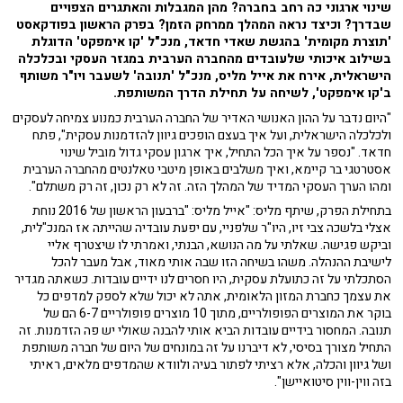
שינוי ארגוני כה רחב בחברה? מהן המגבלות והאתגרים הצפויים
שבדרך? וכיצד נראה המהלך ממרחק הזמן? בפרק הראשון בפודקאסט
'תוצרת מקומית' בהגשת שאדי חדאד, מנכ"ל 'קו אימפקט' הדוגלת
בשילוב איכותי שלעובדים מהחברה הערבית במגזר העסקי ובכלכלה
הישראלית, אירח את אייל מליס, מנכ"ל 'תנובה' לשעבר ויו"ר משותף
ב'קו אימפקט', לשיחה על תחילת הדרך המשותפת.
"היום נדבר על ההון האנושי האדיר של החברה הערבית כמנוע צמיחה לעסקים
ולכלכלה הישראלית, ועל איך בעצם הופכים גיוון להזדמנות עסקית", פתח
חדאד. "נספר על איך הכל התחיל, איך ארגון עסקי גדול מוביל שינוי
אסטרטגי בר קיימא, ואיך משלבים באופן מיטבי טאלנטים מהחברה הערבית
ומהו הערך העסקי המדיד של המהלך הזה. זה לא רק נכון, זה רק משתלם".
בתחילת הפרק, שיתף מליס: "אייל מליס: "ברבעון הראשון של 2016 נוחת
אצלי בלשכה צבי זיו, היו"ר שלפניי, עם יפעת עובדיה שהייתה אז המנכ"לית,
וביקש פגישה. שאלתי על מה הנושא, הבנתי, ואמרתי לו שיצטרף אליי
לישיבת ההנהלה. משהו בשיחה הזו שבה אותי מאוד, אבל מעבר להכל
הסתכלתי על זה כתועלת עסקית, היו חסרים לנו ידיים עובדות. כשאתה מגדיר
את עצמך כחברת המזון הלאומית, אתה לא יכול שלא לספק למדפים כל
בוקר את המוצרים הפופולריים, מתוך 10 מוצרים פופולריים 6-7 הם של
תנובה. המחסור בידיים עובדות הביא אותי להבנה שאולי יש פה הזדמנות. זה
התחיל מצורך בסיסי, לא דיברנו על זה במונחים של היום של חברה משותפת
ושל גיוון והכלה, אלא רציתי לפתור בעיה ולוודא שהמדפים מלאים, ראיתי
בזה ווין-ווין סיטואיישן".