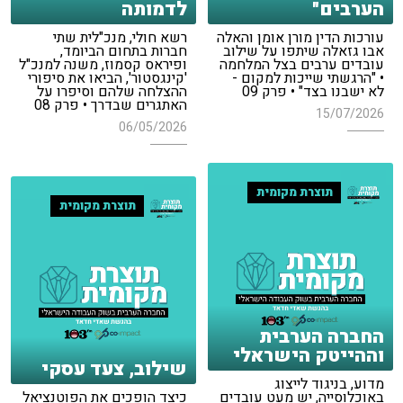
הערבים"
לדמותה
עורכות הדין מורן אומן והאלה
רשא חולי, מנכ"לית שתי
אבו גזאלה שיתפו על שילוב
חברות בתחום הביומד,
עובדים ערבים בצל המלחמה
ופיראס קסמוז, משנה למנכ"ל
• "הרגשתי שייכות למקום -
'קינגסטור', הביאו את סיפורי
לא ישבנו בצד" • פרק 09
ההצלחה שלהם וסיפרו על
האתגרים שבדרך • פרק 08
15/07/2026
06/05/2026
תוצרת מקומית
תוצרת מקומית
החברה הערבית
וההייטק הישראלי
שילוב, צעד עסקי
מדוע, בניגוד לייצוג
באוכלוסייה, יש מעט עובדים
כיצד הופכים את הפוטנציאל