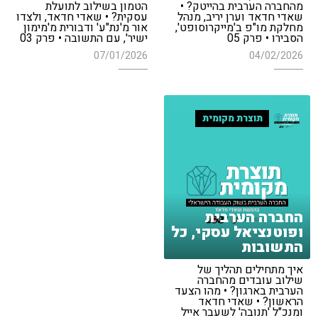
מהחברה הערבית בהייטק? •
הטמון בשילוב לתועלת
שאדי חדאד וערן יריב, מנהל
עסקית? • שאדי חדאד, ולצדו
מחלקת מו"פ ב'מייקרוסופט',
אור מ'נת"ע' ודבורית מ'מימון
הסבירו • פרק 05
ישיר', עם התשובה • פרק 03
07/01/2026
04/02/2026
תוצרת מקומית
החברה הערבית
ופוטנציאל עסקי, כל
התשובות
איך מתחילים תהליך של
שילוב עובדים מהחברה
הערבית בארגון? • מהו הצעד
הראשון? • שאדי חדאד
ומנכ"ל 'תנובה' לשעבר אייל