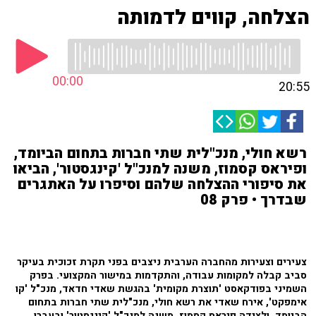
הצלחה, קווים לדמותה
00:00
20:55
רשא חולי, מנכ"לית שתי חברות בתחום הביומד,
ופיראס קסמוז, משנה למנכ"ל 'קינגסטור', הביאו
את סיפורי ההצלחה שלהם וסיפרו על האתגרים
שבדרך • פרק 08
צעירים וצעירות מהחברה הערבית ניצבים בפני תקרת זכוכית בעיקר
סביב קבלה למקומות עבודה, והתקדמות במישור המקצועי. בפרק
השמיני בפודקאסט 'תוצרת מקומית' בהגשת שאדי חדאד, מנכ"ל 'קו
אימפקט', אירח שאדי את רשא חולי, מנכ"לית שתי חברות בתחום
הביומד, ולצידה פיראס קסמוז, משנה למנכ"ל 'קינגסטור' ובעברו