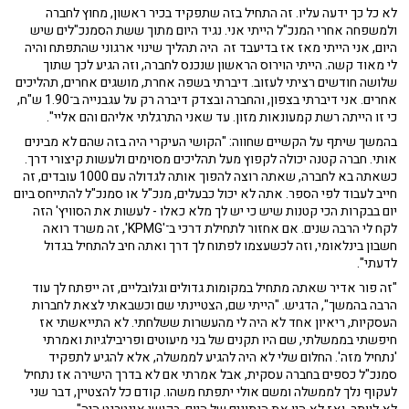
לא כל כך ידעה עליו. זה התחיל בזה שתפקיד בכיר ראשון, מחוץ לחברה
ולמשפחה אחרי המנכ"ל הייתי אני. נגיד היום מתוך ששת הסמנכ"לים שיש
היום, אני הייתי מאז אז בדיעבד זה היה תהליך שינוי ארגוני שהתפתח והיה
לי מאוד קשה. הייתי הוירוס הראשון שנכנס לחברה, וזה הגיע לכך שתוך
שלושה חודשים רציתי לעזוב. דיברתי בשפה אחרת, מושגים אחרים, תהליכים
אחרים. אני דיברתי בצפון, והחברה ובצדק דיברה רק על עגבנייה ב־1.90 ש"ח,
כי זו הייתה רשת קמעונאות מזון. עד שאני התרגלתי אליהם והם אליי".
בהמשך שיתף על הקשיים שחווה: "הקושי העיקרי היה בזה שהם לא מבינים
אותי. חברה קטנה יכולה לקפוץ מעל תהליכים מסוימים ולעשות קיצורי דרך.
כשאתה בא לחברה, שאתה רוצה להפוך אותה לגדולה עם 1000 עובדים, זה
חייב לעבוד לפי הספר. אתה לא יכול כבעלים, מנכ"ל או סמנכ"ל להתייחס ביום
יום בבקרות הכי קטנות שיש כי יש לך מלא כאלו - לעשות את הסוויץ' הזה
לקח לי הרבה שנים. אם אחזור לתחילת דרכי ב־'KPMG', זה משרד רואה
חשבון בינלאומי, וזה לכשעצמו לפתוח לך דרך ואתה חיב להתחיל בגדול
לדעתי".
"זה פור אדיר שאתה מתחיל במקומות גדולים וגלובליים, זה ייפתח לך עוד
הרבה בהמשך", הדגיש. "הייתי שם, הצטיינתי שם וכשבאתי לצאת לחברות
העסקיות, ריאיון אחד לא היה לי מהעשרות ששלחתי. לא התייאשתי אז
חיפשתי בממשלתי, שם היו תקנים של בני מיעוטים ופריבילגיות ואמרתי
'נתחיל מזה'. החלום שלי לא היה להגיע לממשלה, אלא להגיע לתפקיד
סמנכ"ל כספים בחברה עסקית, אבל אמרתי אם לא בדרך הישירה אז נתחיל
לעקוף נלך לממשלה ומשם אולי יתפתח משהו. קודם כל להצטיין, דבר שני