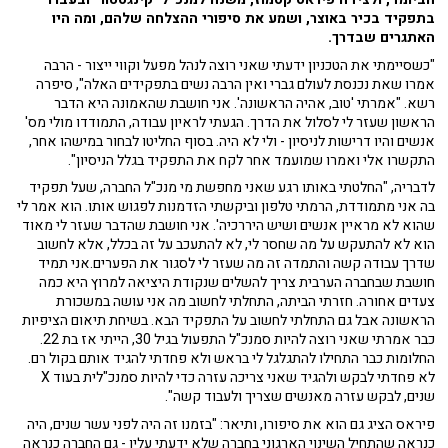
בתפקיד בכיר באוצר, ושמע את סיפורי ההצלחה שלהם, ומה היו
האתגרים שבדרך.
"כשסיימתי את הטכניון ידעתי שאני רוצה לנהל מפעל וקווי ייצור - הרבה
אמרו שאת נכנסת לעולם גברי ואין הרבה נשים בתפקידים האלה", סיפרה
רשא. "אמרתי 'טוב, אהיה הראשונה'. אני חושבת שהאמונה היא הדבר
הראשון שעזר לי לסלול את הדרך. הגעתי לראיון עבודה, התמודדו מולי מס'
אנשים והיו דרישות לניסיון - ולי לא היה. בסוף החליטו לבחור במישהו אחר,
התקשרו אלי ואמרו שמועמד אחר לקח את התפקיד בגלל הניסיון".
לדבריה, "החלטתי באותו רגע שאני מחפשת מי מנכ"ל החברה, שעל תפקיד
בה אני מתמודדת, הרמתי טלפון וביקשתי הזדמנות לפגוש אותו. הוא אמר לי
שהוא לא מראיין אנשים ושיש היררכיה'. אני חושבת שהדבר שעזר לי מאוד
הוא לא להתעקש על מה שחסר לי, לא להתעכב על זה בכלל, אלא לחשוב
שדרך עבודה קשה והתמדה זה מה שעזר לי לסגור את הפערים.אני תמיד
חושבת שבחברה הערבית צריך להשלים שנקודת היציאה למרוץ היא כמה
צעדים אחורה. חזרתי הביתה, התחלתי לחשוב מה אני עושה במשכורת
הראשונה אבל גם התחלתי לחשוב על התפקיד הבא. בשיחת תיאום הציפיות
כבר אמרתי שאני רוצה להיות סמנכ"ל התפעול בגיל 30, הייתי אז בת 22.
החלומות כבר התחילו להתגלגל לי בראש ולא פחדתי להגיד אותם בקול רם.
לא פחדתי לבקש ולהגיד שאני צריכה עזרה כדי להיות סמנכ"לית בעוד X
שנים, לבקש עזרה מאנשים שצריך ולעבוד קשה".
פיראס הציג גם הוא את סיפורו, ותיאר: "בזמנו זה היה לפני עשר שנים, היה
כנראה שהתחיל השינוי הארגוני בחברה שלא ידעתי עליו - גם החברה כנראה