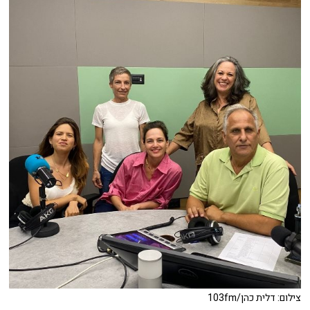
צילום: דלית כהן/103fm