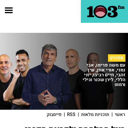
ספורט
עם משה פרימו, אבי
נמני, אורי אוזן, ערן
זהבי, חיים רביבו, יוני
הללי, לירן שכנר וגילי
ורמוט
ראשי
|
תוכניות מלאות
|
RSS
|
פייסבוק