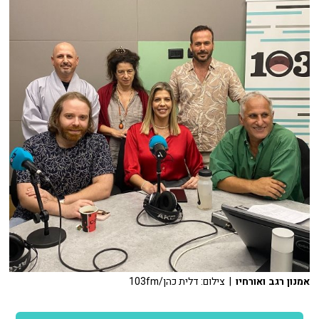
אמנון רגב ואורחיו
| צילום: דלית כהן/103fm