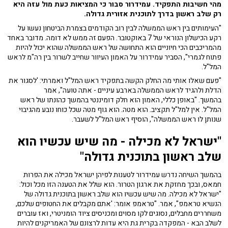
מהי חשיבות התפקיד. עמידרור סבור כי המציאות כעת מול עזה היא
רק שלב ראשון בדרך לתוכנית אזורית גדולה.
"העימותים בין ראש הממשלה לבין רוב הקודמים בצמרת הביטחון נעשו על
רקע הכישלון הנוראי של 7 באוקטובר. הפעם זה ממש לא דומה. מדובר באחד
מהמריכבים הכי חיוניים הוא התחושה של ראש הממשלה שהוא יכול להיות
פתוח לגמרי", הסביר עמידרור על האמון העיוור שחייב לשרור בין רה"מ לראש
המל"ל.
"פעם שאלו אותי מה החלק הקשה בתפקיד ראש המל"ל ואמרתי: 'לסגור את
הדלת ולהגיד לראש הממשלה בארבע עיניים - אתה טועה", אמר
בהמשך. "באופן כללי, האמון הוא חלק דומיננטי בהמשך כהונתו של ראש
המל"ל. אין למל"ל תקציב. הוא מטה. הוא גוף מטה שכל כוחו נובע מהגיבוי
שנותן לו ראש הממשלה", הוסיף ראש המל"ל לשעבר.
"ישראל לא מכילה - מה שיש עכשיו הוא
שלב ראשון בתוכנית גדולה"
בהמשך השיחה נדרש עמידרור לטענות לפיהן ישראל מכילה את הפרות
חמאס, ובכך מחזקת את ארגון הטרור. הוא שלל את הטענה הזו מכל וכול:
"ישראל לא מכילה. מה שיש עכשיו הוא שלב ראשון בתוכנית גדולה של
הנשיא טראמפ", אמר. "טראמפ אומר: 'אתם מקבלים את החטופים שלכם,
משחררים מחבלים, נסוגים לקו מסוים ומכניסים ציוד הומניטרי, ואז עוברים
לשלב הבא - המפקדה בקרית גת היא עדות לרצונם של האמריקנים להיות