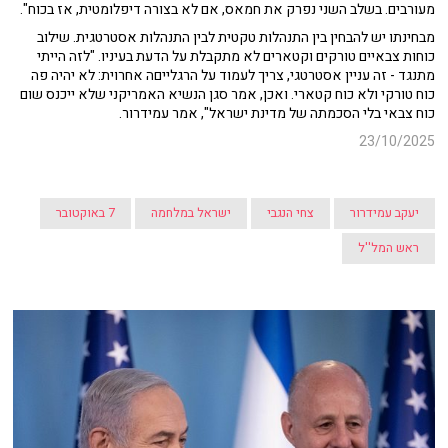
מעורבים. בשלב השני נפרק את חמאס, אם לא בצורה דיפלומטית, אז בכוח".
מבחינתו יש להבחין בין התנהלות טקטית לבין התנהלות אסטרטגית. שילוב
כוחות צבאיים טורקים וקטארים לא מתקבלת על הדעת בעיניו. "לזה הייתי
מתנגד - זה עניין אסטרטגי, צריך לעמוד על הרגלייםה אחרוית: לא יהיה פה
כוח טורקי ולא כוח קטארי. ואכן, אמר סגן הנשיא האמריקני שלא ייכנס שום
כוח צבאי בלי הסכמתה של מדינת ישראל", אמר עמידרור.
23/10/2025
יעקב עמידרור
צחי הנגבי
ישראל במלחמה
7 באוקטובר
ראש המל''ל