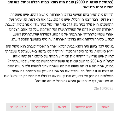
(בתחילת שנות ה-2000) שבה היה רופא בבית הכלא וטיפל במנהיג
חמאס יחיא סינוואר.
"ליווינו את תמיר ביום חמישי בדרכו האחרונה. איש מדהים, איש משפחה
יוצא דופן, חבר יוצא מן הכלל, איש אדמה, עבד את האדמה, הגן עליה ועל
התושבים. הוא נולד בניר עוז, גדל בניר עוז ונפל בניר עוז", אמר ביטון. "בשבת
הארורה הוא יצא להגן על המולדת שלו ועל האדמה שכל כך אהב. הצלחנו
אחרי שנתיים להחזיר את תמיר אל אדמתו, למולדת שלו, להרכין ראש,
לבקש סליחה וללוות אותו בדרכו האחרונה", הוסיף בהמשך ההספד שלו.
בנוסף לכך, ביטון היה רופא בבית הכלא ואחד מהאסירים בהם הוא טיפל היה
יחיא סינוואר. על כך סיפר והסביר: "הייתי רופא בזמנו ב-2004 לפני שעברתי
להיות איש מודיעין. זיהיתי את האירוע המוחי של סינוואר ופיניתי אותו
לביה"ח. ב-2004 מי חשב שאת מי ששלחו לחמישה מאסרי עולם ישתחרר?
בסוף, אתה רופא ואתה עושה את מה שאתה צריך לעשות ולא משנה האם
זה רוצח או פדופיל. מי שמכיר את חמאס, זה עניין של תפיסה, זה אחים
מוסלמים, זה חסן אל בנא, זה ארגון שרואה כל כולו את המאבק בישראל. אם
זה סינוואר, דף או מרוואן עיסא זה הכול אותה תפיסה".
26/10/2025
מאסר
יחיא סינוואר
ניר עוז
תמיר אדר
7 באוקטובר