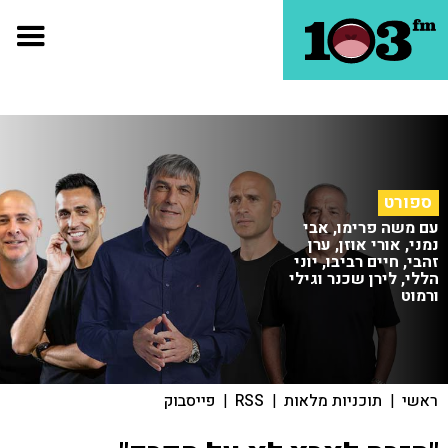
ספורט
עם משה פרימו, אבי
נמני, אורי אוזן, ערן
זהבי, חיים רביבו, יוני
הללי, לירן שכנר וגילי
ורמוט
ראשי
|
תוכניות מלאות
|
RSS
|
פייסבוק