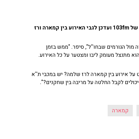
יניב טוכמן ('וואלה') שוחח עם החברים באולפן הספורט של 103fm ועדכן לגבי האירוע בין קמארה ורז
מול הגורמים שבחו''ל", סיפר. "ממש בזמן
א מתנצל מעומק ליבו ומצטער על כל האירוע.
 על אירוע בין קמארה לרז שלמה? יש במכבי ת''א
קמארה