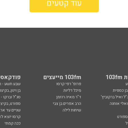
עוד קטעים
103
103fm מייעצים
פודקאסט
ע
פרופ' רפי קרסו
שבע תשע - 
ובן כספית
מיכל דליות
בן וינון, בקיצו
ל ואיל ברקוביץ'
ד"ר מאיה רוזמן
סג"ל וברקו -
ואלי אוחנה
הרב אפרים בן צבי
ספורט, בקיצו
שיחות לילה
שניים עד ארב
ספורט
קרסו יוצא לא
ל
ככה קמתי