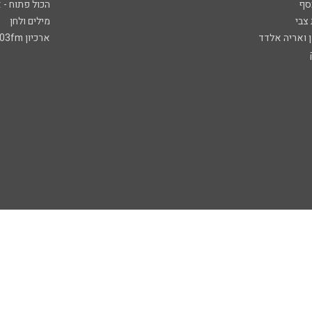
סף
הכול פתוח - א
 צבי
מילים ולחן
ן ואריה אלדד
ארכיון 103fm