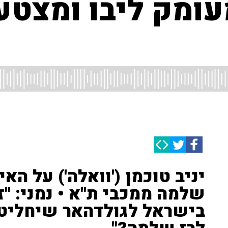
עומק ליבו ומצטע
יניב טוכמן ('וואלה') על האי
שלמה ממכבי ת''א • נמני: "ז
בישראל לגולדהאר שיחליט 