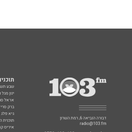
תוכניות fm
שבע תש
ינון מגל 
אראל סג"
ברק סרי 
גיא פלג
דבורה הנביאה 6, רמת השרון
תוכנית ה
radio@103.fm
איריס קו