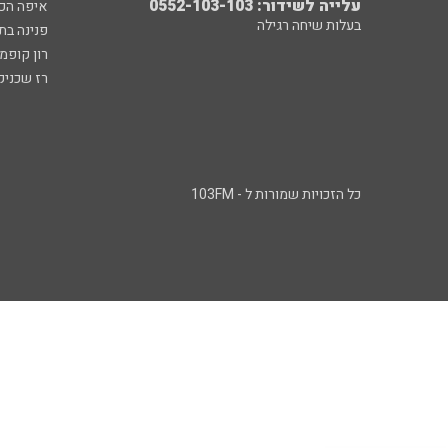
עלייה לשידור: 0552-103-103
איפה הכ
בעלות שיחה רגילה
פנינה בת
רון קופמ
רז שכניק
כל הזכויות שמורות ל - 103FM