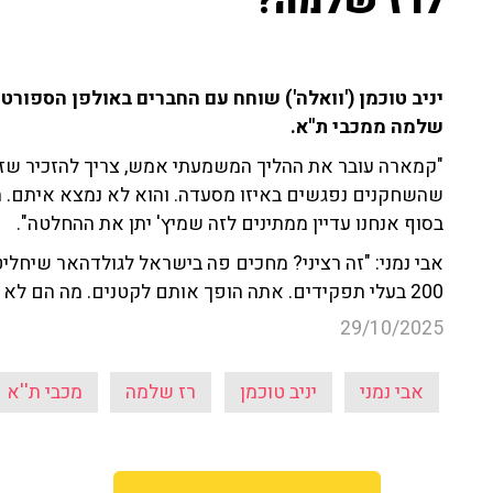
לרז שלמה?"
שלמה ממכבי ת''א.
"קמארה עובר את ההליך המשמעתי אמש, צריך להזכיר שזה 
שהשחקנים נפגשים באיזו מסעדה. והוא לא נמצא איתם. הו
בסוף אנחנו עדיין ממתינים לזה שמיץ' יתן את ההחלטה".
אבי נמני: "זה רציני? מחכים פה בישראל לגולדהאר שיחליט
200 בעלי תפקידים. אתה הופך אותם לקטנים. מה הם לא יכולים לקבל החלטה על מריבה בין שחקנים?".
29/10/2025
אבי נמני
יניב טוכמן
רז שלמה
מכבי ת''א