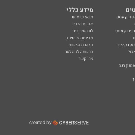
ים
מידע כללי
הפודקאסט
תנאי שימוש
ר
אודות הרדיו
 הפודקאסט
לוח שידורים
ר
מדיניות פרטיות
ע, בקיצור
הצהרת נגישות
כול
הרשמה לניוזלטר
צרו קשר
מנון רגב
created by
CYBER
SERVE