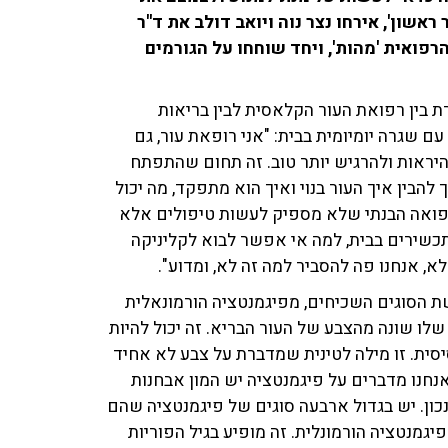
ון', אירחו נצר נוה ויואב דולב את ד''ר
רפואית 'מהות', ויחד שוחחו על הגורמים
 בין רפואת העור הקלאסית לבין בריאות
 שגרה יומיומית בבית: "אני רופאת עור, גם
היראות ולהרגיש יותר טוב. זה תחום שהתפתח
הבין איך העור בנוי ואיך הוא מתפקד, מה יכול
פואה הבנתי שלא מספיק לעשות טיפולים אלא
תכשירים בבית, למה אי אפשר לבוא לקליניקה
א, אנחנו פה להסביר למה זה לא, ומדוע".
שת הסוגים השכיחים, מפיגמנטציה הורמונאלית
לו שונה מהצבע של העור הבריא. זה יכול להיות
סית. זו מילה לטינית שמדברת על צבע לא אחיד
אנחנו מדברים על פיגמנטציה יש המון אבחנות
כון. יש בגדול ארבעה סוגים של פיגמנטציה שהם
יגמנטציה הורמונלית. זה מופיע בגיל הפוריות