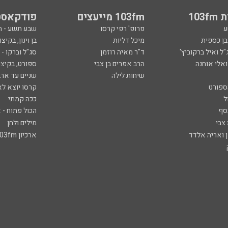
103
103fm מייעצים
פודקאסט
ע
פרופ' רפי קרסו
שבע תשע - 
ובן כספית
מיכל דליות
בן וינון, בקיצו
ל ואיל ברקוביץ'
ד"ר מאיה רוזמן
סג"ל וברקו -
ואלי אוחנה
הרב אפרים בן צבי
ספורט, בקיצו
שיחות לילה
שניים עד ארב
ספורט
קרסו יוצא לא
ל
ככה קמתי
סף
הכול פתוח - א
 צבי
מילים ולחן
ן ואריה אלדד
ארכיון 103fm