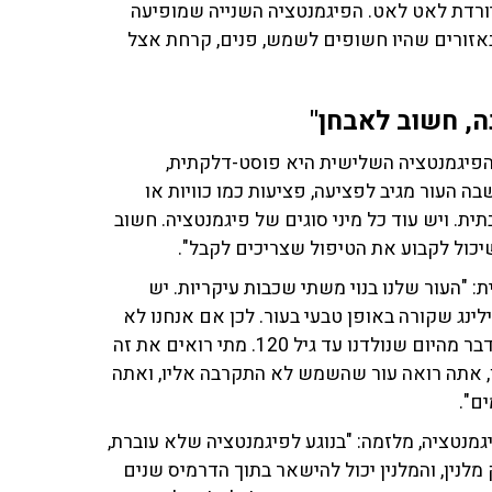
פיגמנטציה יורדת לאט לאט. הפיגמנטציה השנייה שמופיעה
באזורים שהיו חשופים לשמש, פנים, קרחת אצל
ה, חשוב לאבחן"
"הפיגמנטציה השלישית היא פוסט-דלקתית,
בה העור מגיב לפציעה, פציעות כמו כוויות או
תית. ויש עוד כל מיני סוגים של פיגמנטציה. חשוב
יכול לקבוע את הטיפול שצריכים לקבל".
"העור שלנו בנוי משתי שכבות עיקריות. יש
ינג שקורה באופן טבעי בעור. לכן אם אנחנו לא
נחשפים לשמש, הצבע של העור שלנו נשאר בדיוק אותו הדבר מהיום שנולדנו עד גיל 120. מתי רואים את זה
, אתה רואה עור שהשמש לא התקרבה אליו, ואתה
ם".
גמנטציה, מלזמה: "בנוגע לפיגמנטציה שלא עוברת,
 מלנין, והמלנין יכול להישאר בתוך הדרמיס שנים