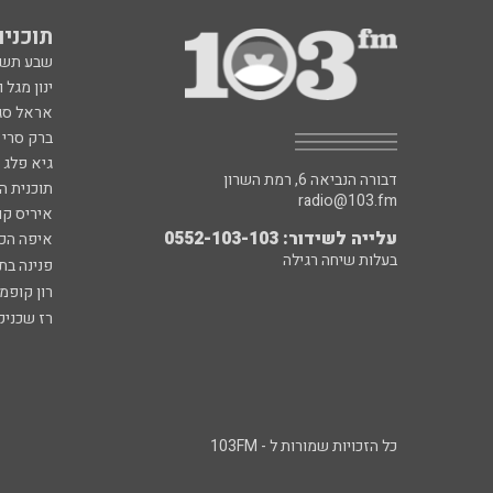
תוכניות fm
שבע תש
ינון מגל 
אראל סג"
ברק סרי 
גיא פלג
דבורה הנביאה 6, רמת השרון
תוכנית ה
radio@103.fm
איריס קו
עלייה לשידור: 0552-103-103
איפה הכ
בעלות שיחה רגילה
פנינה בת
רון קופמ
רז שכניק
כל הזכויות שמורות ל - 103FM