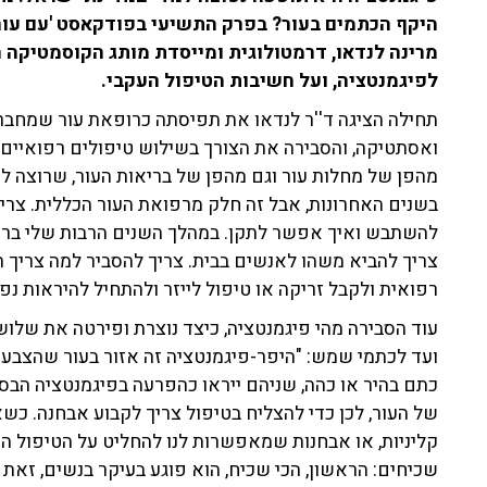
היקף הכתמים בעור? בפרק התשיעי בפודקאסט 'עם עור ראש
מרינה לנדאו, דרמטולוגית ומייסדת מותג הקוסמטיקה ה
לפיגמנטציה, ועל חשיבות הטיפול העקבי.
תחילה הציגה ד''ר לנדאו את תפיסתה כרופאת עור שמחברת
ואסתטיקה, והסבירה את הצורך בשילוש טיפולים רפואיים עם
מהפן של מחלות עור וגם מהפן של בריאות העור, שרוצה ל
בשנים האחרונות, אבל זה חלק מרפואת העור הכללית. צריך ל
להשתבש ואיך אפשר לתקן. במהלך השנים הרבות שלי בר
צריך להביא משהו לאנשים בבית. צריך להסביר למה צריך 
רפואית ולקבל זריקה או טיפול לייזר ולהתחיל להיראות נפל
עוד הסבירה מהי פיגמנטציה, כיצד נוצרת ופירטה את שלו
ועד לכתמי שמש: "היפר-פיגמנטציה זה אזור בעור שהצבע ש
כתם בהיר או כהה, שניהם ייראו כהפרעה בפיגמנטציה הבסי
של העור, לכן כדי להצליח בטיפול צריך לקבוע אבחנה. כש
קליניות, או אבחנות שמאפשרות לנו להחליט על הטיפול הנ
שכיחים: הראשון, הכי שכיח, הוא פוגע בעיקר בנשים, זאת פ