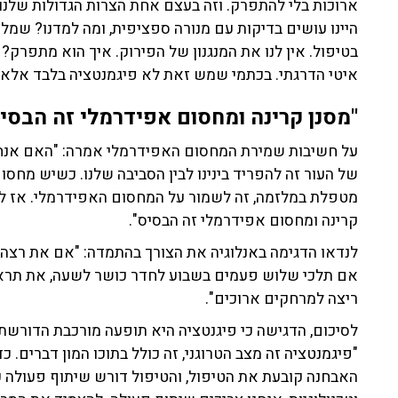
ארוכות בלי להתפרק. וזה בעצם אחת הצרות הגדולות שלנו 
היינו עושים בדיקות עם מנורה ספציפית, ומה למדנו? שמ
בטיפול. אין לנו את המנגנון של הפירוק. איך הוא מתפרק?
איטי הדרגתי. בכתמי שמש זאת לא פיגמנטציה בלבד אלא שינ
"מסנן קרינה ומחסום אפידרמלי זה הבסי
על חשיבות שמירת המחסום האפידרמלי אמרה: "האם אנחנו
של העור זה להפריד בינינו לבין הסביבה שלנו. כשיש מחסו
מטפלת במלזמה, זה לשמור על המחסום האפידרמלי. אז לפ
קרינה ומחסום אפידרמלי זה הבסיס".
לנדאו הדגימה באנלוגיה את הצורך בהתמדה: "אם את רצה 
אם תלכי שלוש פעמים בשבוע לחדר כושר לשעה, את תראי 
ריצה למרחקים ארוכים".
לסיכום, הדגישה כי פיגנטציה היא תופעה מורכבת הדורשת א
"פיגמנטציה זה מצב הטרוגני, זה כולל בתוכו המון דברים. 
האבחנה קובעת את הטיפול, והטיפול דורש שיתוף פעולה ע