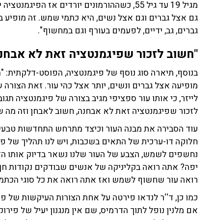
מגיל 19 עד גיל 55, כשההורמונים יורדים אז ה
גם אצל גברים וגם אצל נשים, היא כתמי שמש. זה מופיע 
גברים, גב, ידיים, לפעמים בעורף וגם במחשוף".
"חשוב לזכור שפיגמנטציה זאת לא אבחנ
בנוסף, תיארה סוג נוסף של פיגמנטציה, הפוסט-דלקתית: 
מופיעה אצל גברים ונשים, יותר אצל כהי עור. זאת הצורה ש
לייזר, כי אותו עור ספציפי מגיב בצורה של פיגמנטציה תגוב
לזכור שפיגמנטציה זאת לא אבחנה, חשוב לאבחן וזה מה ש
עוד הסבירה את מבנה העור וכיצד מתרחש התחדשות טבעית: 
חלוקה דו-ערכית של התאים בשכבות, ויש לנו תהליך של פיל
יפה? אתה רואה בקליניקה של אנשים שבודקים נקודות חן
רואה עור שחשוף לשמש ואז אתה רואה את כל סוגי הכתמי
כמו כן, ד''ר לנדאו פירטה על אחת הצורות העיקשות של פי
אם מלנין נופל לתוך הדרמיס, שם אין מנגנון יעיל של פירוק