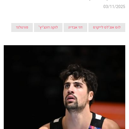
03/11/2025
לוס אנג'לס לייקרס
דני אבדיה
לוקה דונצ'יץ'
פורטלנד