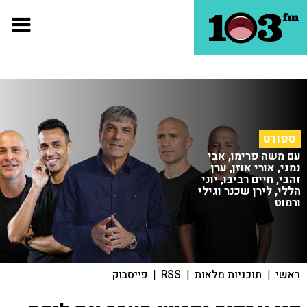
ספורט
עם משה פרימו, אבי
נמני, אורי אוזן, ערן
זהבי, חיים רביבו, יוני
הללי, לירן שכנר וגילי
ורמוט
ראשי
|
תוכניות מלאות
|
RSS
|
פייסבוק